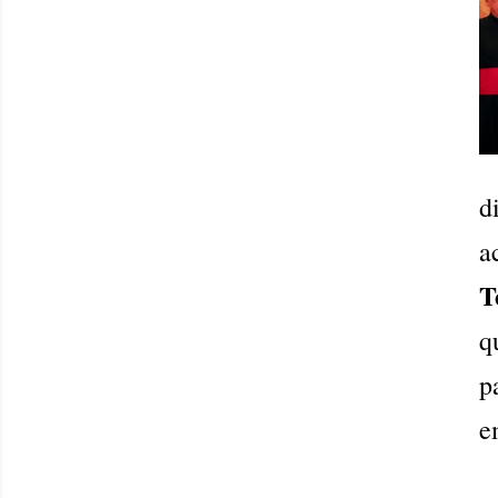
d
a
T
q
p
e