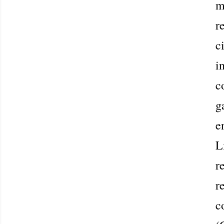
m
r
c
i
c
g
e
L
r
r
c