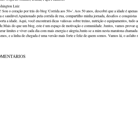
hington Luiz
! Sou o coração por trás do blog 'Corrida aos 50+'. Aos 50 anos, descobri que a idade é apena
va e saudável.Apaixonado pela corrida de rua, compartilho minha jornada, desafios e conquistas p
orta a idade. Aqui, você encontrará dicas valiosas sobre treino, nutrição e equipamentos, tudo 
de.Mais do que um blog, este é um espaço de motivação e comunidade. Juntos, vamos provar qu
erar limites e viver cada dia com mais energia e alegria.Junte-se a mim nesta maratona chamada v
mos, e a linha de chegada é uma versão mais forte e feliz de quem somos. Vamos lá, o asfalto 
OMENTÁRIOS