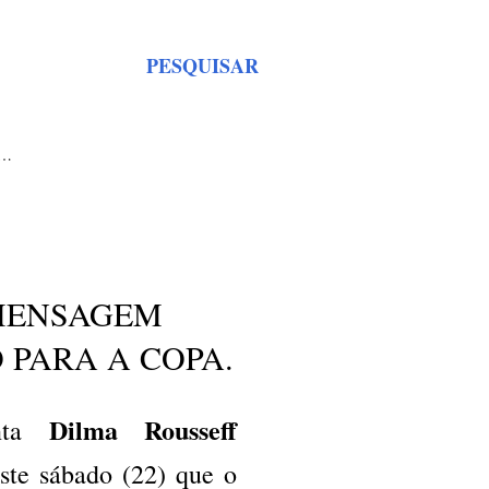
PESQUISAR
S…
 MENSAGEM
 PARA A COPA.
Dilma Rousseff
enta
ste sábado (22) que o