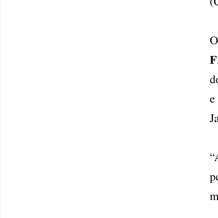
(
O
F
d
e
J
“
p
m