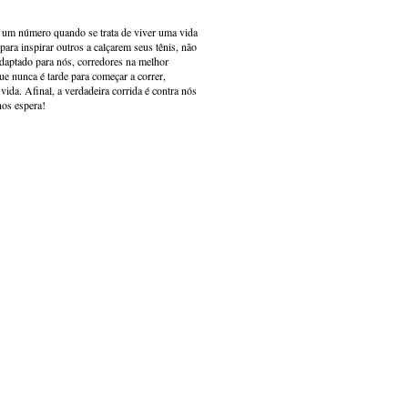
s um número quando se trata de viver uma vida
ara inspirar outros a calçarem seus tênis, não
adaptado para nós, corredores na melhor
e nunca é tarde para começar a correr,
ida. Afinal, a verdadeira corrida é contra nós
nos espera!