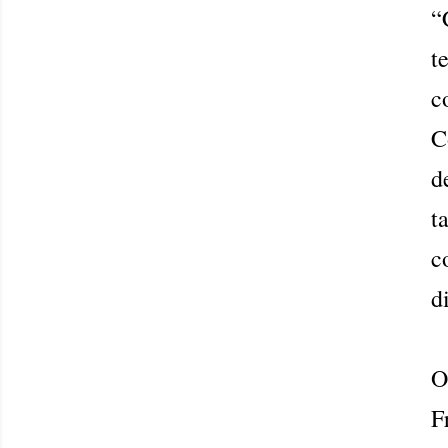
“
t
c
C
d
t
c
d
O
F