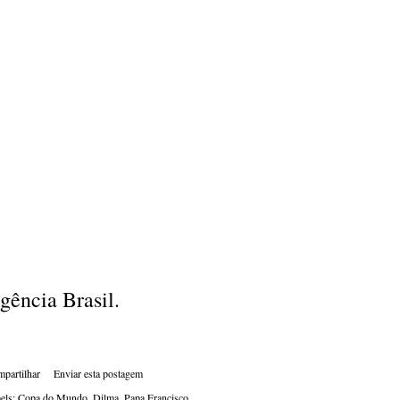
gência Brasil.
partilhar
Enviar esta postagem
els:
Copa do Mundo
Dilma
Papa Francisco