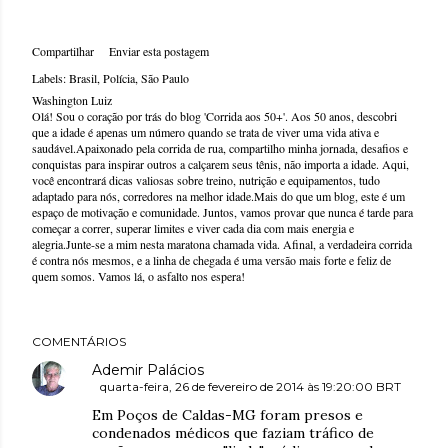
Compartilhar
Enviar esta postagem
Labels:
Brasil
Polícia
São Paulo
Washington Luiz
Olá! Sou o coração por trás do blog 'Corrida aos 50+'. Aos 50 anos, descobri
que a idade é apenas um número quando se trata de viver uma vida ativa e
saudável.Apaixonado pela corrida de rua, compartilho minha jornada, desafios e
conquistas para inspirar outros a calçarem seus tênis, não importa a idade. Aqui,
você encontrará dicas valiosas sobre treino, nutrição e equipamentos, tudo
adaptado para nós, corredores na melhor idade.Mais do que um blog, este é um
espaço de motivação e comunidade. Juntos, vamos provar que nunca é tarde para
começar a correr, superar limites e viver cada dia com mais energia e
alegria.Junte-se a mim nesta maratona chamada vida. Afinal, a verdadeira corrida
é contra nós mesmos, e a linha de chegada é uma versão mais forte e feliz de
quem somos. Vamos lá, o asfalto nos espera!
COMENTÁRIOS
Ademir Palácios
quarta-feira, 26 de fevereiro de 2014 às 19:20:00 BRT
Em Poços de Caldas-MG foram presos e
condenados médicos que faziam tráfico de