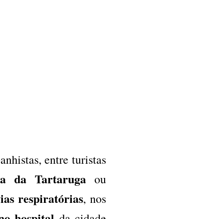
nhistas, entre turistas
ia da Tartaruga
ou
ias respiratórias
, nos
no hospital
da cidade