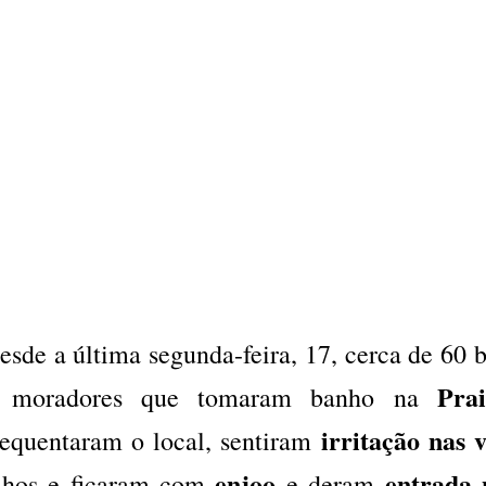
esde a última segunda-feira, 17, cerca de 60 ba
Pra
 moradores que tomaram banho na
irritação nas v
requentaram o local, sentiram
enjoo
entrada 
lhos e ficaram com
e deram