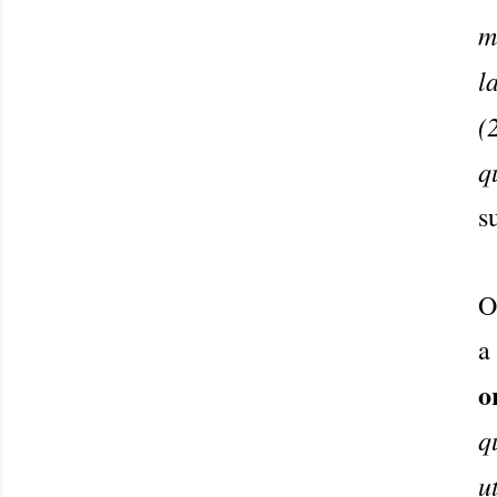
m
l
(
q
s
a
o
q
u