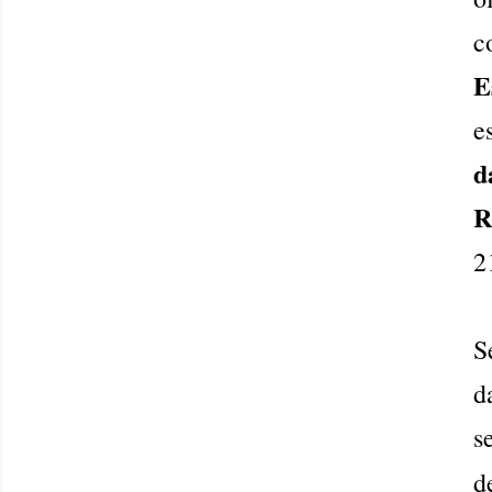
c
E
e
d
R
2
S
d
s
d