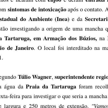
sintomas de intoxicação
om
após o contato. 
stadual do Ambiente (Inea)
Secretar
e da
stão investigando a origem de uma mancha 
a Tartaruga, em Armação dos Búzios,
na
io de Janeiro
. O local foi interditado na ma
1.
Túlio Wagner
superintendente regi
egundo
,
Praia da Tartaruga
a água da
foram recol
exta-feira para investigar o que seria a manch
''Vamo
e largura e 250 metros de extensão.