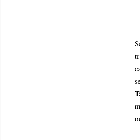
S
t
c
s
T
m
o