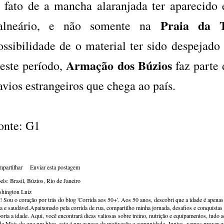
 fato de a mancha alaranjada ter aparecido
Praia da T
alneário, e não somente na
ossibilidade de o material ter sido despejad
Armação dos Búzios
este período,
faz parte 
avios estrangeiros que chega ao país.
onte: G1
partilhar
Enviar esta postagem
els:
Brasil
Búzios
Rio de Janeiro
hington Luiz
! Sou o coração por trás do blog 'Corrida aos 50+'. Aos 50 anos, descobri que a idade é apena
va e saudável.Apaixonado pela corrida de rua, compartilho minha jornada, desafios e conquistas p
orta a idade. Aqui, você encontrará dicas valiosas sobre treino, nutrição e equipamentos, tudo 
de.Mais do que um blog, este é um espaço de motivação e comunidade. Juntos, vamos provar qu