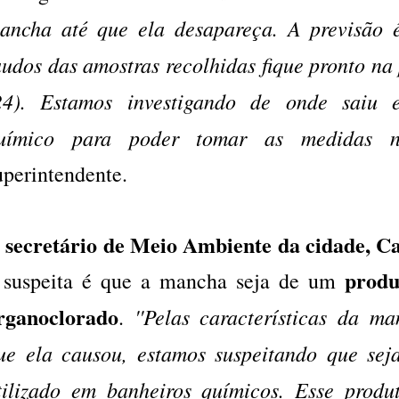
ancha até que ela desapareça. A previsão 
audos das amostras recolhidas fique pronto na
24). Estamos investigando de onde saiu e
uímico para poder tomar as medidas nec
uperintendente.
secretário de Meio Ambiente da cidade, C
O
produ
 suspeita é que a mancha seja de um
rganoclorado
''Pelas características da m
.
ue ela causou, estamos suspeitando que se
tilizado em banheiros químicos. Esse prod