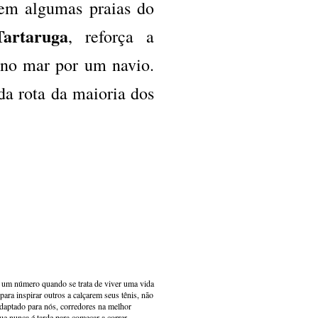
 em algumas praias do
artaruga
, reforça a
o no mar por um navio.
da rota da maioria dos
s um número quando se trata de viver uma vida
ara inspirar outros a calçarem seus tênis, não
adaptado para nós, corredores na melhor
e nunca é tarde para começar a correr,