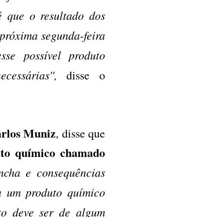
é que o resultado dos
 próxima segunda-feira
sse possível produto
essárias'',
disse o
arlos Muniz
, disse que
to químico chamado
ancha e consequências
ja um produto químico
uto deve ser de algum