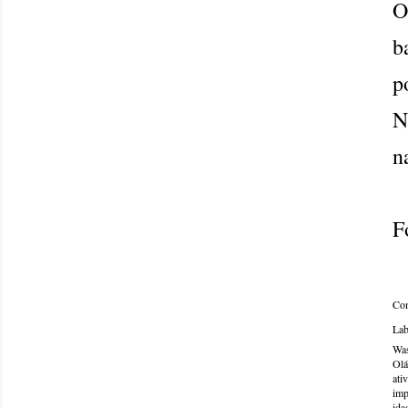
O
b
p
N
n
F
Com
Lab
Was
Olá
ati
imp
ida