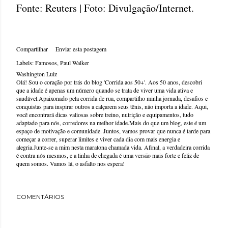
Fonte: Reuters | Foto: Divulgação/Internet.
Compartilhar
Enviar esta postagem
Labels:
Famosos
Paul Walker
Washington Luiz
Olá! Sou o coração por trás do blog 'Corrida aos 50+'. Aos 50 anos, descobri
que a idade é apenas um número quando se trata de viver uma vida ativa e
saudável.Apaixonado pela corrida de rua, compartilho minha jornada, desafios e
conquistas para inspirar outros a calçarem seus tênis, não importa a idade. Aqui,
você encontrará dicas valiosas sobre treino, nutrição e equipamentos, tudo
adaptado para nós, corredores na melhor idade.Mais do que um blog, este é um
espaço de motivação e comunidade. Juntos, vamos provar que nunca é tarde para
começar a correr, superar limites e viver cada dia com mais energia e
alegria.Junte-se a mim nesta maratona chamada vida. Afinal, a verdadeira corrida
é contra nós mesmos, e a linha de chegada é uma versão mais forte e feliz de
quem somos. Vamos lá, o asfalto nos espera!
COMENTÁRIOS