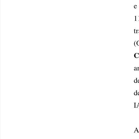
e
1
t
(
C
a
d
d
I
A