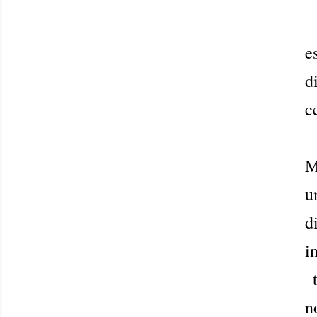
e
d
c
M
u
d
i
t
n