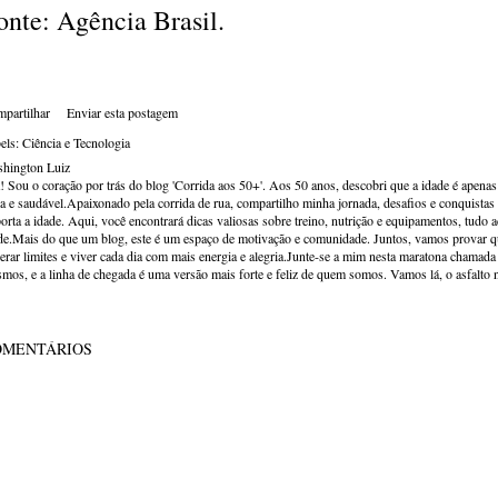
onte: Agência Brasil.
partilhar
Enviar esta postagem
els:
Ciência e Tecnologia
hington Luiz
! Sou o coração por trás do blog 'Corrida aos 50+'. Aos 50 anos, descobri que a idade é apena
va e saudável.Apaixonado pela corrida de rua, compartilho minha jornada, desafios e conquistas p
orta a idade. Aqui, você encontrará dicas valiosas sobre treino, nutrição e equipamentos, tudo 
de.Mais do que um blog, este é um espaço de motivação e comunidade. Juntos, vamos provar qu
erar limites e viver cada dia com mais energia e alegria.Junte-se a mim nesta maratona chamada v
mos, e a linha de chegada é uma versão mais forte e feliz de quem somos. Vamos lá, o asfalto 
OMENTÁRIOS