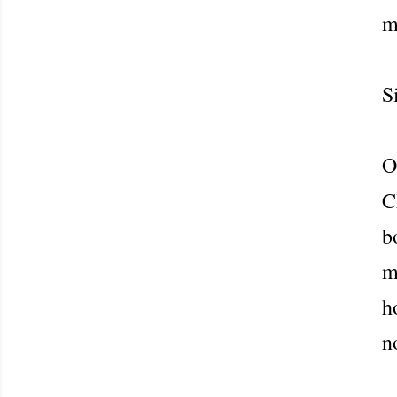
m
S
O
C
b
m
h
n