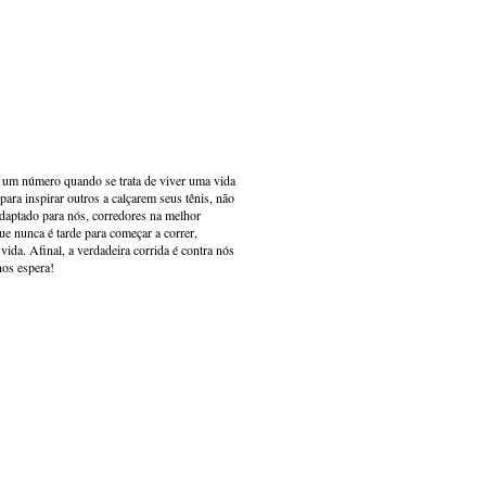
s um número quando se trata de viver uma vida
ara inspirar outros a calçarem seus tênis, não
adaptado para nós, corredores na melhor
e nunca é tarde para começar a correr,
ida. Afinal, a verdadeira corrida é contra nós
nos espera!