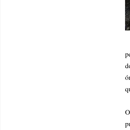
p
d
ó
q
O
p