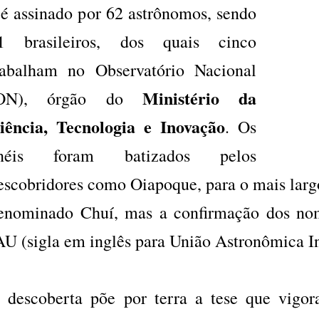
 é assinado por 62 astrônomos, sendo
1 brasileiros, dos quais cinco
rabalham no Observatório Nacional
Ministério da
ON), órgão do
iência, Tecnologia e Inovação
. Os
néis foram batizados pelos
escobridores como Oiapoque, para o mais largo
enominado Chuí, mas a confirmação dos no
AU (sigla em inglês para União Astronômica In
 descoberta põe por terra a tese que vigor