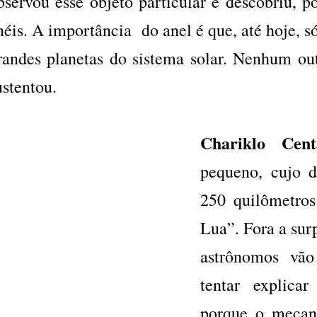
bservou esse objeto particular e descobriu, po
néis. A importância do anel é que, até hoje, s
randes planetas do sistema solar. Nenhum out
ustentou.
Chariklo Cent
pequeno, cujo 
250 quilômetro
Lua”. Fora a sur
astrônomos vão
tentar explica
porque o mecan