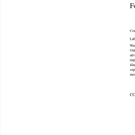
F
Com
Lab
Was
Olá
ati
imp
ida
sup
mes
C