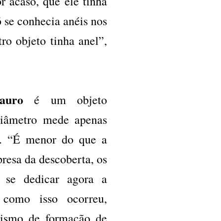
r acaso, que ele tinha
ó se conhecia anéis nos
ro objeto tinha anel”,
auro
é um objeto
diâmetro mede apenas
s. “É menor do que a
presa da descoberta, os
 se dedicar agora a
r como isso ocorreu,
ismo de formação de