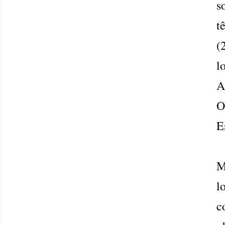
s
t
(
l
A
O
E
M
l
c