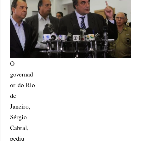
O
governad
or do Rio
de
Janeiro,
Sérgio
Cabral,
pediu