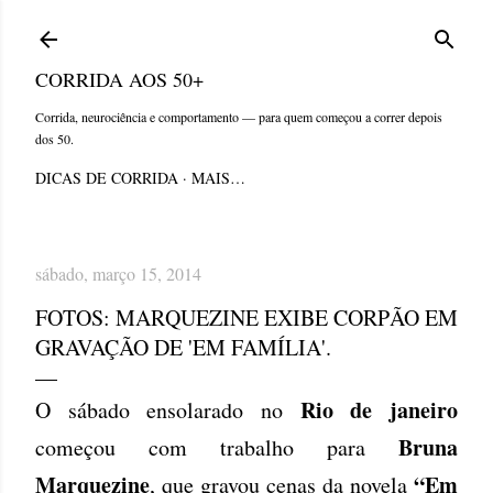
Pular para o conteúdo principal
CORRIDA AOS 50+
Corrida, neurociência e comportamento — para quem começou a correr depois
dos 50.
DICAS DE CORRIDA
MAIS…
sábado, março 15, 2014
FOTOS: MARQUEZINE EXIBE CORPÃO EM
GRAVAÇÃO DE 'EM FAMÍLIA'.
Rio de janeiro
O sábado ensolarado no
Bruna
começou com trabalho para
Marquezine
“Em
, que gravou cenas da novela