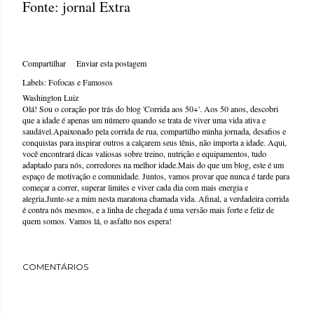
Fonte: jornal Extra
Compartilhar
Enviar esta postagem
Labels:
Fofocas e Famosos
Washington Luiz
Olá! Sou o coração por trás do blog 'Corrida aos 50+'. Aos 50 anos, descobri
que a idade é apenas um número quando se trata de viver uma vida ativa e
saudável.Apaixonado pela corrida de rua, compartilho minha jornada, desafios e
conquistas para inspirar outros a calçarem seus tênis, não importa a idade. Aqui,
você encontrará dicas valiosas sobre treino, nutrição e equipamentos, tudo
adaptado para nós, corredores na melhor idade.Mais do que um blog, este é um
espaço de motivação e comunidade. Juntos, vamos provar que nunca é tarde para
começar a correr, superar limites e viver cada dia com mais energia e
alegria.Junte-se a mim nesta maratona chamada vida. Afinal, a verdadeira corrida
é contra nós mesmos, e a linha de chegada é uma versão mais forte e feliz de
quem somos. Vamos lá, o asfalto nos espera!
COMENTÁRIOS