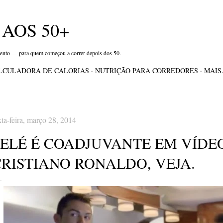
Pular para o conteúdo principal
AOS 50+
mento — para quem começou a correr depois dos 50.
LCULADORA DE CALORIAS
NUTRIÇÃO PARA CORREDORES
MAI
xta-feira, março 28, 2014
PELÉ É COADJUVANTE EM VÍDE
CRISTIANO RONALDO, VEJA.