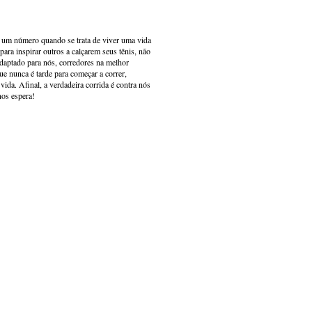
s um número quando se trata de viver uma vida
ara inspirar outros a calçarem seus tênis, não
adaptado para nós, corredores na melhor
e nunca é tarde para começar a correr,
ida. Afinal, a verdadeira corrida é contra nós
nos espera!