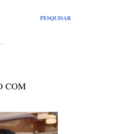
PESQUISAR
S…
O COM