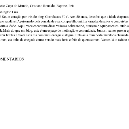
els:
Copa do Mundo
Cristiano Ronaldo
Esporte
Pelé
hington Luiz
! Sou o coração por trás do blog 'Corrida aos 50+'. Aos 50 anos, descobri que a idade é apena
va e saudável.Apaixonado pela corrida de rua, compartilho minha jornada, desafios e conquistas p
orta a idade. Aqui, você encontrará dicas valiosas sobre treino, nutrição e equipamentos, tudo 
de.Mais do que um blog, este é um espaço de motivação e comunidade. Juntos, vamos provar qu
erar limites e viver cada dia com mais energia e alegria.Junte-se a mim nesta maratona chamada v
mos, e a linha de chegada é uma versão mais forte e feliz de quem somos. Vamos lá, o asfalto 
OMENTÁRIOS