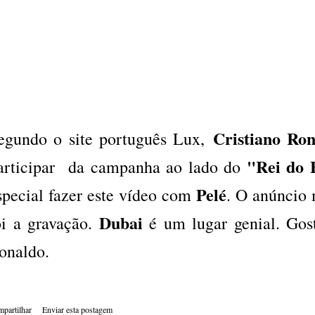
Cristiano Ro
egundo o site português Lux,
"Rei do 
articipar da campanha ao lado do
Pelé
special fazer este vídeo com
. O anúncio 
Dubai
oi a gravação.
é um lugar genial. Gost
onaldo.
partilhar
Enviar esta postagem