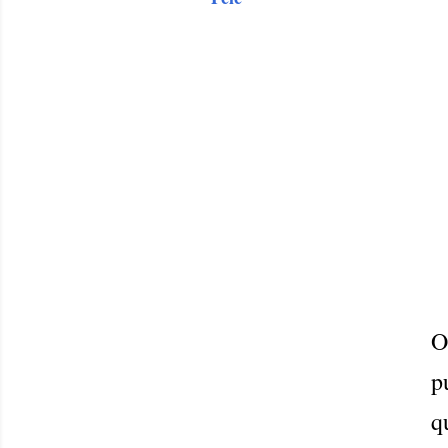
O
p
q