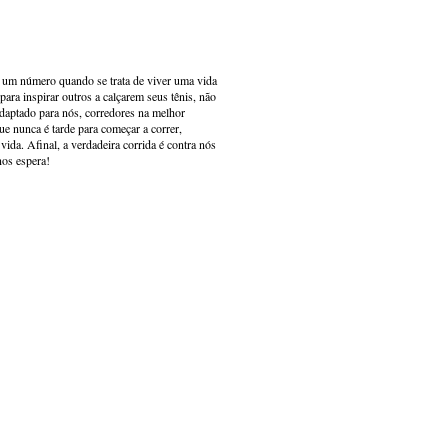
s um número quando se trata de viver uma vida
ara inspirar outros a calçarem seus tênis, não
adaptado para nós, corredores na melhor
e nunca é tarde para começar a correr,
ida. Afinal, a verdadeira corrida é contra nós
nos espera!