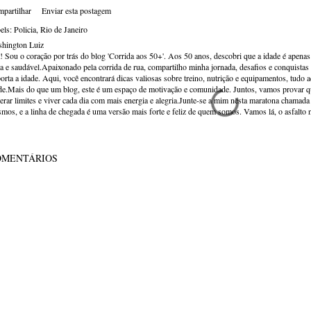
partilhar
Enviar esta postagem
els:
Policia
Rio de Janeiro
hington Luiz
! Sou o coração por trás do blog 'Corrida aos 50+'. Aos 50 anos, descobri que a idade é apena
va e saudável.Apaixonado pela corrida de rua, compartilho minha jornada, desafios e conquistas p
orta a idade. Aqui, você encontrará dicas valiosas sobre treino, nutrição e equipamentos, tudo 
de.Mais do que um blog, este é um espaço de motivação e comunidade. Juntos, vamos provar qu
erar limites e viver cada dia com mais energia e alegria.Junte-se a mim nesta maratona chamada v
mos, e a linha de chegada é uma versão mais forte e feliz de quem somos. Vamos lá, o asfalto 
OMENTÁRIOS