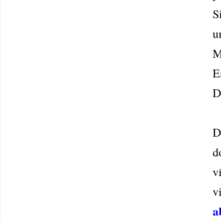
S
u
M
E
D
D
d
v
v
a