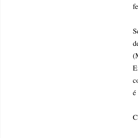
f
S
d
(
E
c
é
C