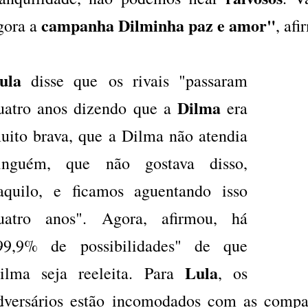
campanha Dilminha paz e amor"
gora a
, afi
ula
disse que os rivais "passaram
Dilma
uatro anos dizendo que a
era
uito brava, que a Dilma não atendia
inguém, que não gostava disso,
aquilo, e ficamos aguentando isso
uatro anos". Agora, afirmou, há
99,9% de possibilidades" de que
Lula
ilma seja reeleita. Para
, os
dversários estão incomodados com as compa