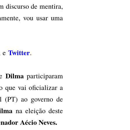
m discurso de mentira,
mamente, vou usar uma
k
Twitter
e
.
Dilma
e
participaram
 que vai oficializar a
el (PT) ao governo de
Dilma
na eleição deste
enador Aécio Neves.