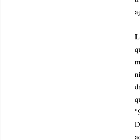
a
L
q
m
n
d
q
"
D
a