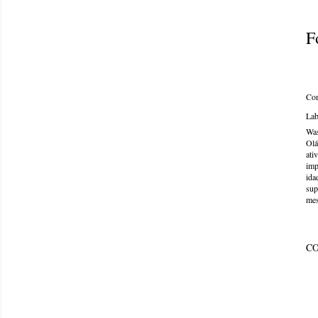
F
Com
Lab
Was
Olá
ati
imp
ida
sup
mes
C