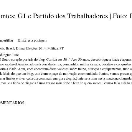
ontes: G1 e Partido dos Trabalhadores | Foto
partilhar
Enviar esta postagem
els:
Brasil
Dilma
Eleições 2014
Política
PT
hington Luiz
! Sou o coração por trás do blog 'Corrida aos 50+'. Aos 50 anos, descobri que a idade é apena
va e saudável.Apaixonado pela corrida de rua, compartilho minha jornada, desafios e conquistas p
orta a idade. Aqui, você encontrará dicas valiosas sobre treino, nutrição e equipamentos, tudo 
de.Mais do que um blog, este é um espaço de motivação e comunidade. Juntos, vamos provar qu
erar limites e viver cada dia com mais energia e alegria.Junte-se a mim nesta maratona chamada v
mos, e a linha de chegada é uma versão mais forte e feliz de quem somos. Vamos lá, o asfalto 
OMENTÁRIOS