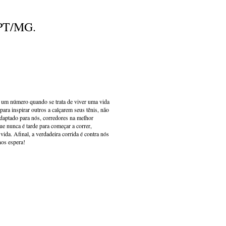
: PT/MG.
s um número quando se trata de viver uma vida
ara inspirar outros a calçarem seus tênis, não
adaptado para nós, corredores na melhor
e nunca é tarde para começar a correr,
ida. Afinal, a verdadeira corrida é contra nós
nos espera!