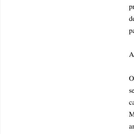
p
d
p
A
O
s
c
M
a