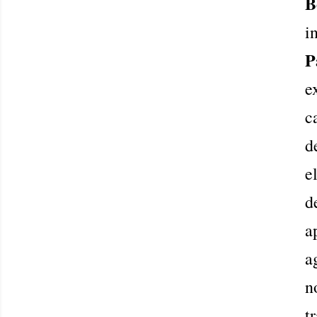
B
i
P
e
c
d
e
d
a
a
n
t