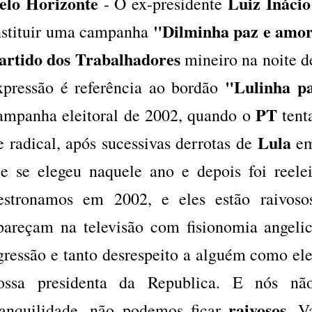
elo Horizonte
Luiz Inácio
- O ex-presidente
"Dilminha paz e amo
nstituir uma campanha
artido dos Trabalhadores
mineiro na noite de
"Lulinha p
xpressão
é referência ao bordão
PT
ampanha eleitoral de 2002, quando o
tent
Lula
e radical, após sucessivas derrotas de
em
le se elegeu naquele ano e depois foi reel
estronamos em 2002, e eles estão raivosos
pareçam na televisão com fisionomia angelic
gressão e tanto desrespeito a alguém como el
ossa presidenta da Republica. E nós n
raivosos
ranquilidade, não podemos ficar
. V