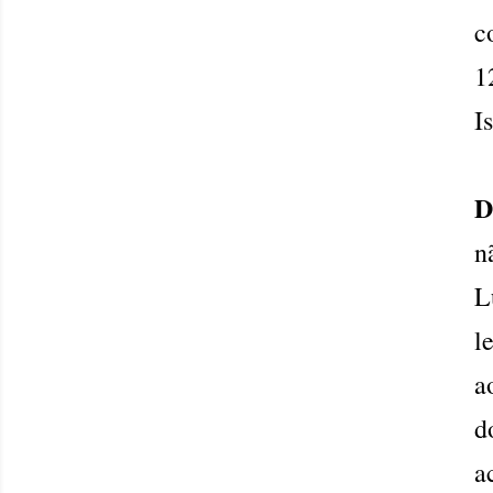
c
1
I
D
n
L
l
a
d
a