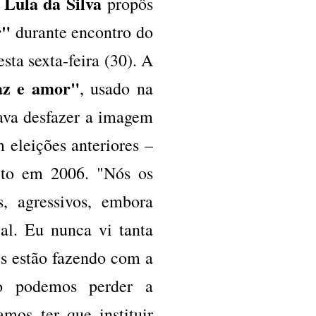
 Lula da Silva
propôs
r"
durante encontro do
sta sexta-feira (30). A
az e amor"
, usado na
ava desfazer a imagem
 eleições anteriores –
eito em 2006. "Nós os
, agressivos, embora
al. Eu nunca vi tanta
es estão fazendo com a
ão podemos perder a
amos ter que instituir