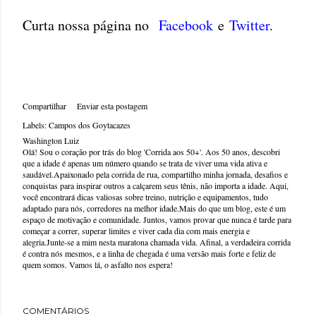
Curta nossa página no
Facebook
e
Twitter
.
Compartilhar
Enviar esta postagem
Labels:
Campos dos Goytacazes
Washington Luiz
Olá! Sou o coração por trás do blog 'Corrida aos 50+'. Aos 50 anos, descobri
que a idade é apenas um número quando se trata de viver uma vida ativa e
saudável.Apaixonado pela corrida de rua, compartilho minha jornada, desafios e
conquistas para inspirar outros a calçarem seus tênis, não importa a idade. Aqui,
você encontrará dicas valiosas sobre treino, nutrição e equipamentos, tudo
adaptado para nós, corredores na melhor idade.Mais do que um blog, este é um
espaço de motivação e comunidade. Juntos, vamos provar que nunca é tarde para
começar a correr, superar limites e viver cada dia com mais energia e
alegria.Junte-se a mim nesta maratona chamada vida. Afinal, a verdadeira corrida
é contra nós mesmos, e a linha de chegada é uma versão mais forte e feliz de
quem somos. Vamos lá, o asfalto nos espera!
COMENTÁRIOS