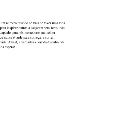
s um número quando se trata de viver uma vida
ara inspirar outros a calçarem seus tênis, não
adaptado para nós, corredores na melhor
e nunca é tarde para começar a correr,
ida. Afinal, a verdadeira corrida é contra nós
nos espera!