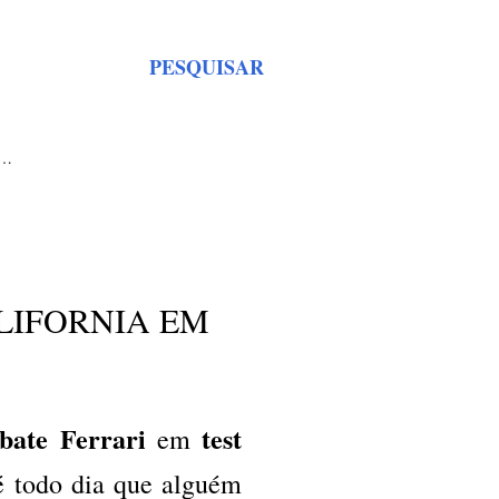
PESQUISAR
S…
LIFORNIA EM
bate Ferrari
test
em
é todo dia que alguém