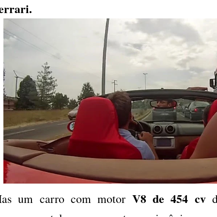
errari.
V8 de 454 cv
as um carro com motor
d