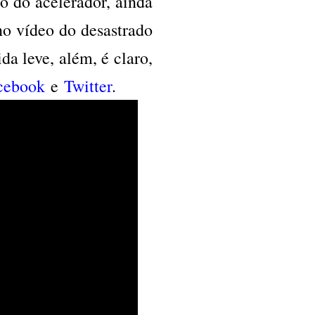
o do acelerador, ainda
no vídeo do desastrado
da leve, além, é claro,
cebook
e
Twitter
.