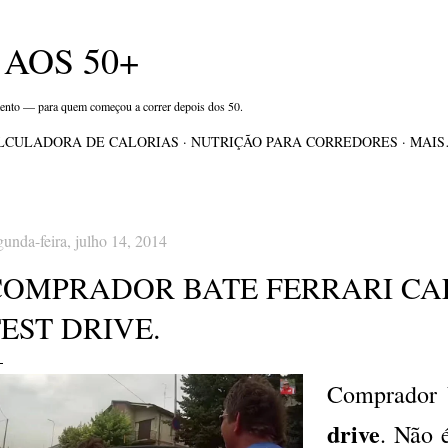
Pular para o conteúdo principal
AOS 50+
mento — para quem começou a correr depois dos 50.
LCULADORA DE CALORIAS
NUTRIÇÃO PARA CORREDORES
MAI
gunda-feira, julho 14, 2014
COMPRADOR BATE FERRARI CA
EST DRIVE.
Comprador
drive
. Não 