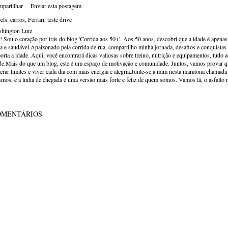
partilhar
Enviar esta postagem
els:
carros
Ferrari
teste drive
hington Luiz
! Sou o coração por trás do blog 'Corrida aos 50+'. Aos 50 anos, descobri que a idade é apena
va e saudável.Apaixonado pela corrida de rua, compartilho minha jornada, desafios e conquistas p
orta a idade. Aqui, você encontrará dicas valiosas sobre treino, nutrição e equipamentos, tudo 
de.Mais do que um blog, este é um espaço de motivação e comunidade. Juntos, vamos provar qu
erar limites e viver cada dia com mais energia e alegria.Junte-se a mim nesta maratona chamada v
mos, e a linha de chegada é uma versão mais forte e feliz de quem somos. Vamos lá, o asfalto 
OMENTÁRIOS