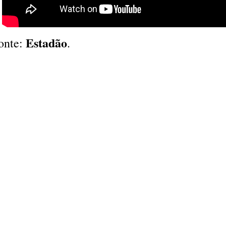
Estadão
onte:
.