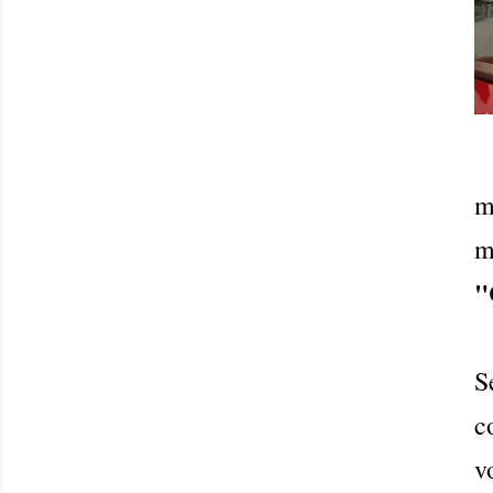
m
m
"
S
c
v