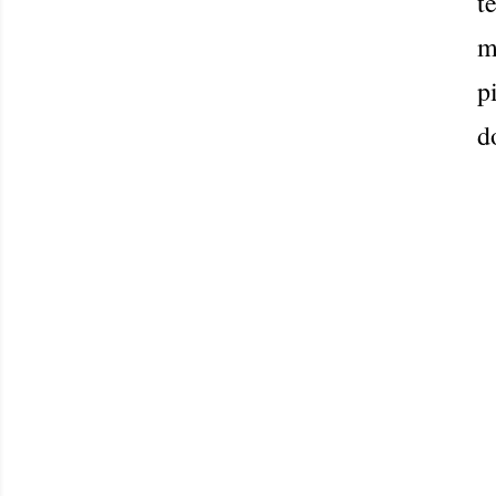
t
m
p
d