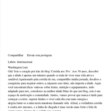
Compartilhar
Enviar esta postagem
Labels:
Internacional
Washington Luiz
Olá! Sou o coração por trás do blog 'Corrida aos 50+'. Aos 50 anos, descobri
que a idade é apenas um número quando se trata de viver uma vida ativa e
saudável.Apaixonado pela corrida de rua, compartilho minha jornada, desafios e
conquistas para inspirar outros a calçarem seus tênis, não importa a idade. Aqui,
você encontrará dicas valiosas sobre treino, nutrição e equipamentos, tudo
adaptado para nós, corredores na melhor idade.Mais do que um blog, este é um
espaço de motivação e comunidade. Juntos, vamos provar que nunca é tarde para
começar a correr, superar limites e viver cada dia com mais energia e
alegria.Junte-se a mim nesta maratona chamada vida. Afinal, a verdadeira corrida
é contra nós mesmos, e a linha de chegada é uma versão mais forte e feliz de
quem somos. Vamos lá, o asfalto nos espera!