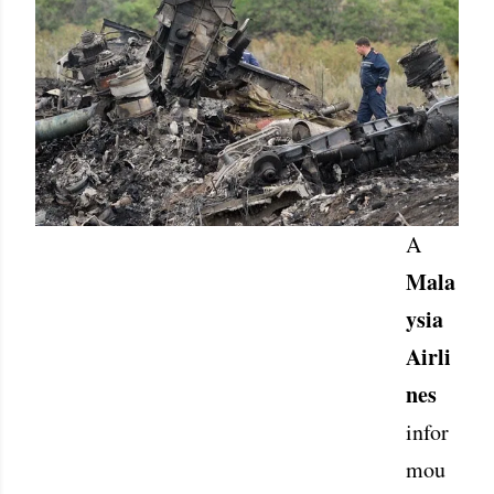
A
Mala
ysia
Airli
nes
infor
mou