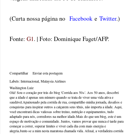
(Curta nossa página no
Facebook
e
Twitter
.)
Fonte:
G1
. | Foto: Dominique Faget/AFP.
Compartilhar
Enviar esta postagem
Labels:
Internacional
Malaysia Airlines
Washington Luiz
Olá! Sou o coração por trás do blog 'Corrida aos 50+'. Aos 50 anos, descobri
que a idade é apenas um número quando se trata de viver uma vida ativa e
saudável.Apaixonado pela corrida de rua, compartilho minha jornada, desafios e
conquistas para inspirar outros a calçarem seus tênis, não importa a idade. Aqui,
você encontrará dicas valiosas sobre treino, nutrição e equipamentos, tudo
adaptado para nós, corredores na melhor idade.Mais do que um blog, este é um
espaço de motivação e comunidade. Juntos, vamos provar que nunca é tarde para
começar a correr, superar limites e viver cada dia com mais energia e
alegria.Junte-se a mim nesta maratona chamada vida. Afinal, a verdadeira corrida