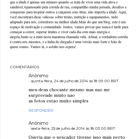
que a idade é apenas um número quando se trata de viver uma vida ativa e
saudável.Apaixonado pela corrida de rua, compartilho minha jornada, desafios e
conquistas para inspirar outros a calçarem seus tênis, não importa a idade. Aqui,
você encontrará dicas valiosas sobre treino, nutrição e equipamentos, tudo
adaptado para nós, corredores na melhor idade.Mais do que um blog, este é um
espaço de motivação e comunidade. Juntos, vamos provar que nunca é tarde para
começar a correr, superar limites e viver cada dia com mais energia e
alegria.Junte-se a mim nesta maratona chamada vida. Afinal, a verdadeira corrida
é contra nós mesmos, e a linha de chegada é uma versão mais forte e feliz de
quem somos. Vamos lá, o asfalto nos espera!
COMENTÁRIOS
Anônimo
quinta-feira, 24 de julho de 2014 às 18:09:00 BRT
meu deus chocante mesmo mas nao me
surpreende muito nao
as fotos estao muito simples
RESPONDER
Anônimo
sexta-feira, 25 de julho de 2014 às 18:03:00 BRT
Queria que o pescador tivesse isso mais perto