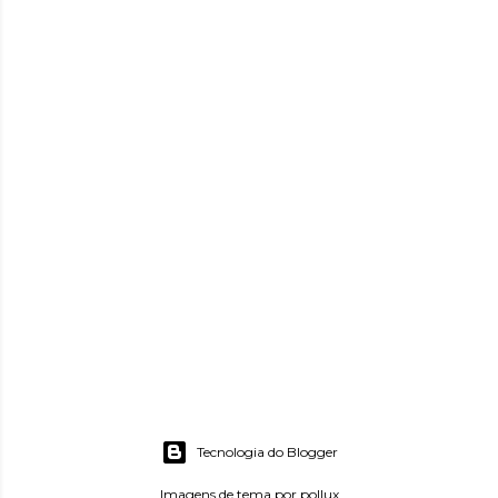
Tecnologia do Blogger
Imagens de tema por
pollux