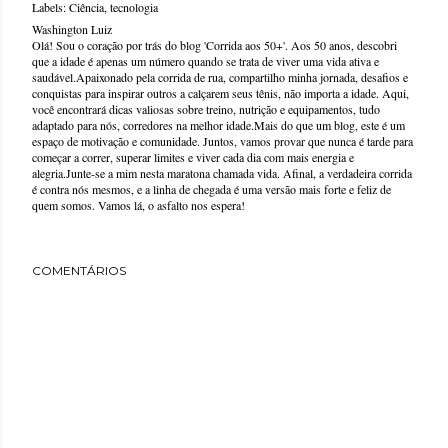
Labels:
Ciência
tecnologia
Washington Luiz
Olá! Sou o coração por trás do blog 'Corrida aos 50+'. Aos 50 anos, descobri
que a idade é apenas um número quando se trata de viver uma vida ativa e
saudável.Apaixonado pela corrida de rua, compartilho minha jornada, desafios e
conquistas para inspirar outros a calçarem seus tênis, não importa a idade. Aqui,
você encontrará dicas valiosas sobre treino, nutrição e equipamentos, tudo
adaptado para nós, corredores na melhor idade.Mais do que um blog, este é um
espaço de motivação e comunidade. Juntos, vamos provar que nunca é tarde para
começar a correr, superar limites e viver cada dia com mais energia e
alegria.Junte-se a mim nesta maratona chamada vida. Afinal, a verdadeira corrida
é contra nós mesmos, e a linha de chegada é uma versão mais forte e feliz de
quem somos. Vamos lá, o asfalto nos espera!
COMENTÁRIOS