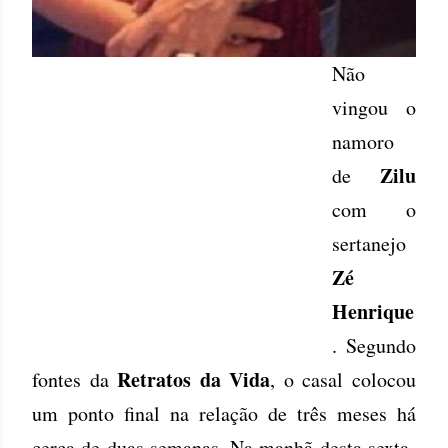
Não
vingou o
namoro
Zilu
de
com o
sertanejo
Zé
Henrique
. Segundo
Retratos da Vida
fontes da
, o casal colocou
um ponto final na relação de três meses há
cerca de duas semanas. Na manhã desta sexta-