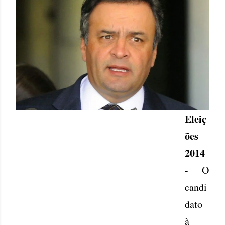
Eleiç
ões
2014
- O
candi
dato
à