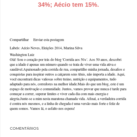
34%; Aécio tem 15%.
Compartilhar
Enviar esta postagem
Labels:
Aécio Neves
Eleições 2014
Marina Silva
Washington Luiz
Olá! Sou o coração por trás do blog 'Corrida aos 50+'. Aos 50 anos, descobri
que a idade é apenas um número quando se trata de viver uma vida ativa e
saudável.Apaixonado pela corrida de rua, compartilho minha jornada, desafios e
conquistas para inspirar outros a calçarem seus tênis, não importa a idade. Aqui,
você encontrará dicas valiosas sobre treino, nutrição e equipamentos, tudo
adaptado para nós, corredores na melhor idade.Mais do que um blog, este é um
espaço de motivação e comunidade. Juntos, vamos provar que nunca é tarde para
começar a correr, superar limites e viver cada dia com mais energia e
alegria.Junte-se a mim nesta maratona chamada vida. Afinal, a verdadeira corrida
é contra nós mesmos, e a linha de chegada é uma versão mais forte e feliz de
quem somos. Vamos lá, o asfalto nos espera!
COMENTÁRIOS