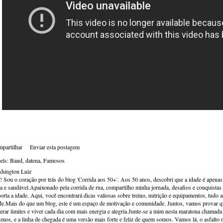
partilhar
Enviar esta postagem
els:
Band
datena
Famosos
hington Luiz
! Sou o coração por trás do blog 'Corrida aos 50+'. Aos 50 anos, descobri que a idade é apena
va e saudável.Apaixonado pela corrida de rua, compartilho minha jornada, desafios e conquistas p
orta a idade. Aqui, você encontrará dicas valiosas sobre treino, nutrição e equipamentos, tudo 
de.Mais do que um blog, este é um espaço de motivação e comunidade. Juntos, vamos provar qu
erar limites e viver cada dia com mais energia e alegria.Junte-se a mim nesta maratona chamada v
mos, e a linha de chegada é uma versão mais forte e feliz de quem somos. Vamos lá, o asfalto 