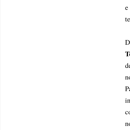
e
t
D
T
d
n
P
i
c
n