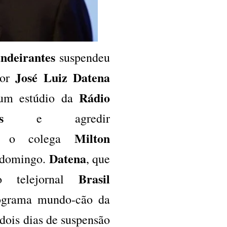
ndeirantes
suspendeu
José Luiz Datena
dor
Rádio
 um estúdio da
s
e agredir
Milton
te o colega
Datena
e domingo.
, que
Brasil
 o telejornal
ograma mundo-cão da
dois dias de suspensão