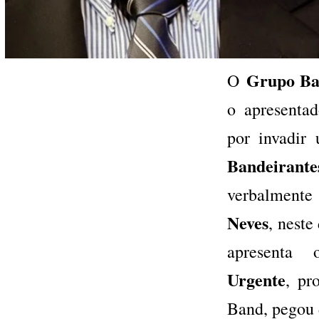
Grupo Ba
O
o apresenta
por invadir
Bandeirante
verbalmen
Neves
, nest
apresenta
Urgente
, pr
Band, pegou 