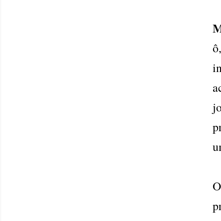
M
ô
i
a
j
p
u
O
p