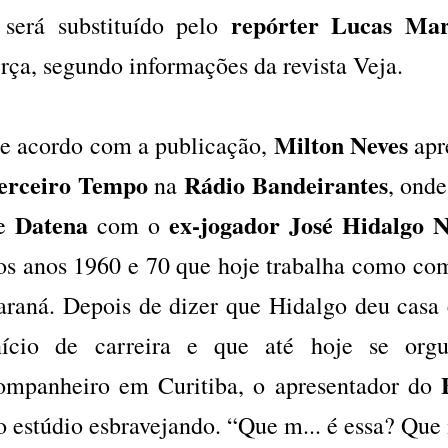
repórter Lucas Mar
 será substituído pelo
erça, segundo informações da revista Veja.
Milton Neves
e acordo com a publicação,
apr
erceiro Tempo
Rádio Bandeirantes
na
, onde
Datena
ex-jogador José Hidalgo N
e
com o
os anos 1960 e 70 que hoje trabalha como com
araná. Depois de dizer que Hidalgo deu casa
nício de carreira e que até hoje se org
ompanheiro em Curitiba, o apresentador do
o estúdio esbravejando. “Que m... é essa? Que 