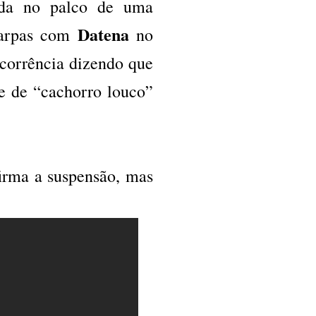
ada no palco de uma
Datena
 farpas com
no
corrência dizendo que
e de “cachorro louco”
irma a suspensão, mas