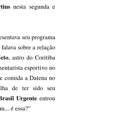
tins
nesta segunda e
esentava seu programa
 falava sobre a relação
eto
, astro do Coritiba
entarista esportivo no
 e comida a Datena no
ulha de ter sido seu
Brasil Urgente
entrou
m... é essa?”