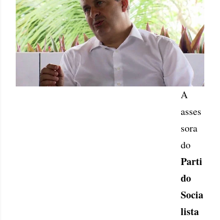
A
asses
sora
do
Parti
do
Socia
lista