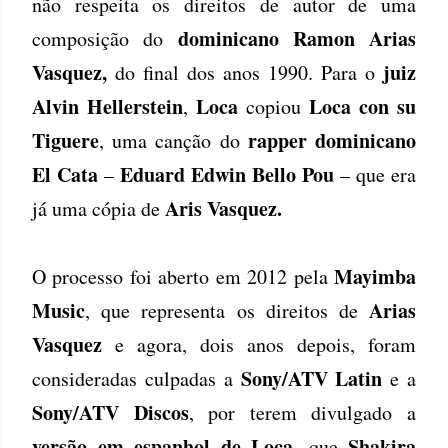
não respeita os direitos de autor de uma
dominicano Ramon Arias
composição do
Vasquez,
juiz
do final dos anos 1990. Para o
Alvin Hellerstein
Loca
Loca con su
,
copiou
Tiguere
rapper dominicano
, uma canção do
El Cata
Eduard Edwin Bello Pou
–
– que era
Aris Vasquez.
já uma cópia de
Mayimba
O processo foi aberto em 2012 pela
Music
Arias
, que representa os direitos de
Vasquez
e agora, dois anos depois, foram
Sony/ATV Latin
consideradas culpadas a
e a
Sony/ATV Discos
, por terem divulgado a
versão em espanhol de Loca
Shakira
, que