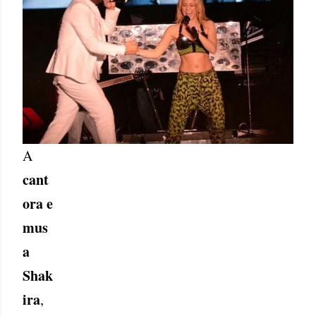
A
cant
ora e
mus
a
Shak
ira
,