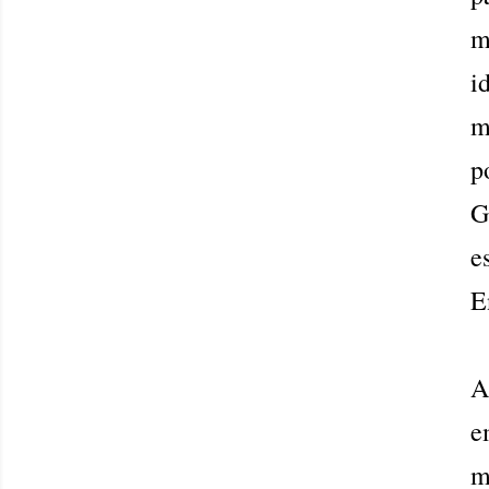
m
i
m
p
G
e
E
A
e
m