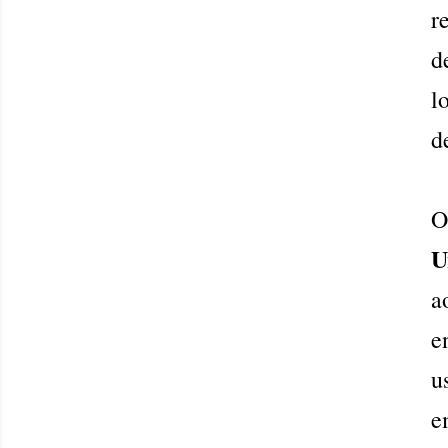
r
d
l
d
O
U
a
e
u
e