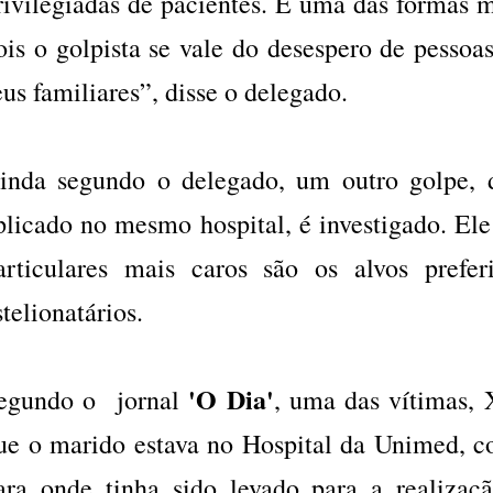
rivilegiadas de pacientes. É uma das formas m
ois o golpista se vale do desespero de pessoa
eus familiares”, disse o delegado.
inda segundo o delegado, um outro golpe,
plicado no mesmo hospital, é investigado. Ele 
articulares mais caros são os alvos prefe
stelionatários.
'O Dia'
egundo o jornal
, uma das vítimas, 
ue o marido estava no Hospital da Unimed, co
ara onde tinha sido levado para a realiza