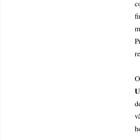
c
f
m
P
r
O
U
d
v
h