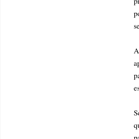
p
p
s
A
a
p
e
S
q
p