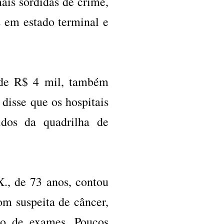
ais sórdidas de crime,
s em estado terminal e
 de R$ 4 mil, também
disse que os hospitais
ridos da quadrilha de
X., de 73 anos, contou
m suspeita de câncer,
ção de exames. Poucos