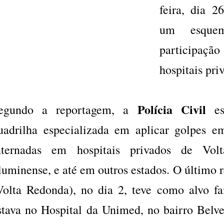
feira, dia 2
um esque
participaçã
hospitais pri
Polícia Civil
egundo a reportagem, a
est
uadrilha especializada em aplicar golpes e
nternadas em hospitais privados de Vo
luminense, e até em outros estados. O último r
Volta Redonda), no dia 2, teve como alvo fa
stava no Hospital da Unimed, no bairro Belve