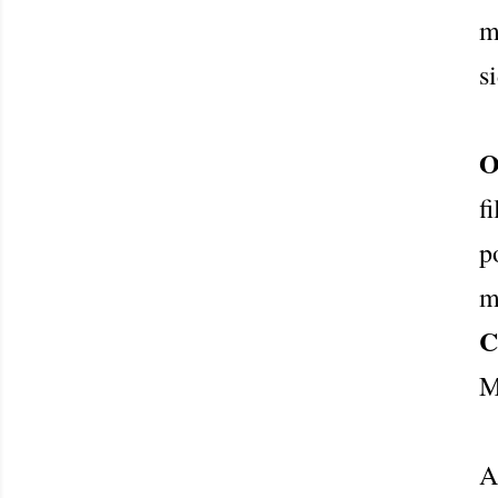
m
s
O
f
p
m
C
M
A