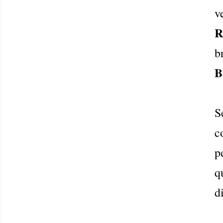
v
R
b
B
S
c
p
q
d