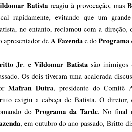
ildomar Batista
B
reagiu à provocação, mas
ocal rapidamente, evitando que um grande
atista, no entanto, reclamou com a direção,
A Fazenda
Programa 
o apresentador de
e do
ritto Jr
Vildomar Batista
. e
são inimigos
assado. Os dois tiveram uma acalorada discus
Mafran Dutra
or
, presidente do Comitê A
ritto exigiu a cabeça de Batista. O diretor, 
Programa da Tarde
omando do
. No final 
azenda
, em outubro do ano passado, Britto d