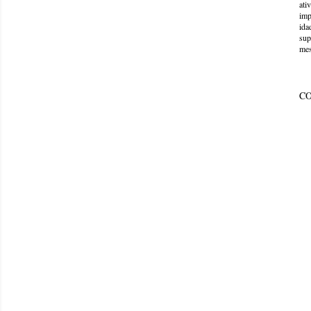
ati
imp
ida
sup
mes
C