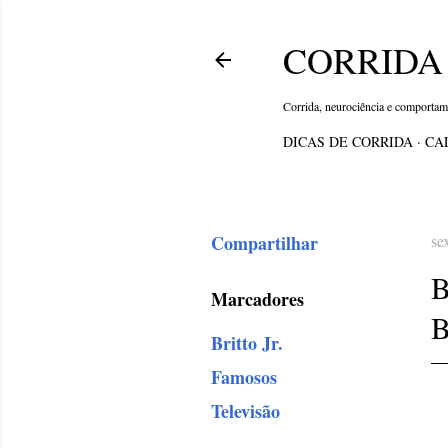
CORRIDA 
Corrida, neurociência e comporta
DICAS DE CORRIDA
CA
Compartilhar
se
B
Marcadores
B
Britto Jr.
Famosos
Televisão