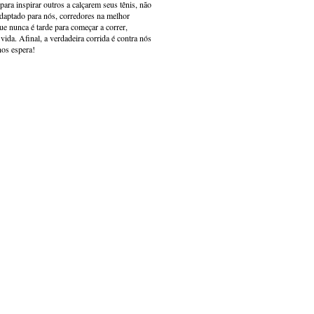
ara inspirar outros a calçarem seus tênis, não
adaptado para nós, corredores na melhor
e nunca é tarde para começar a correr,
ida. Afinal, a verdadeira corrida é contra nós
nos espera!