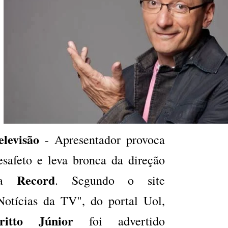
elevisão
- Apresentador provoca
esafeto e leva bronca da direção
Record
da
. Segundo o site
Notícias da TV", do portal Uol,
ritto Júnior
foi advertido