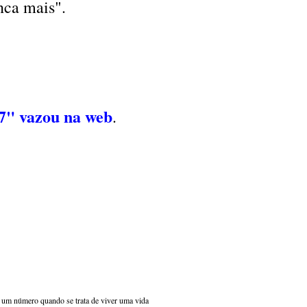
nca mais".
 7" vazou na web
.
s um número quando se trata de viver uma vida