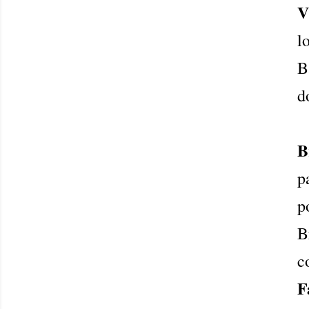
V
l
B
d
B
p
p
B
c
F