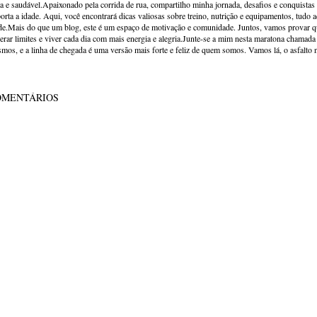
va e saudável.Apaixonado pela corrida de rua, compartilho minha jornada, desafios e conquistas p
orta a idade. Aqui, você encontrará dicas valiosas sobre treino, nutrição e equipamentos, tudo 
de.Mais do que um blog, este é um espaço de motivação e comunidade. Juntos, vamos provar qu
erar limites e viver cada dia com mais energia e alegria.Junte-se a mim nesta maratona chamada v
mos, e a linha de chegada é uma versão mais forte e feliz de quem somos. Vamos lá, o asfalto 
OMENTÁRIOS