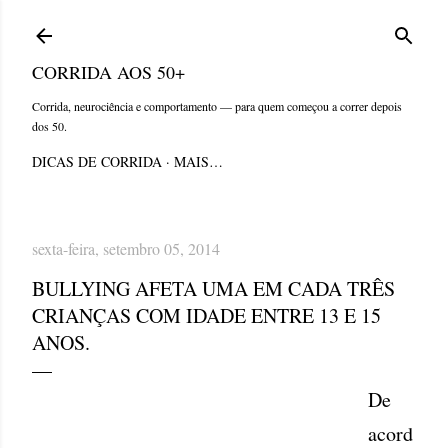
Pular para o conteúdo principal
CORRIDA AOS 50+
Corrida, neurociência e comportamento — para quem começou a correr depois
dos 50.
DICAS DE CORRIDA
MAIS…
sexta-feira, setembro 05, 2014
BULLYING AFETA UMA EM CADA TRÊS
CRIANÇAS COM IDADE ENTRE 13 E 15
ANOS.
De
acord