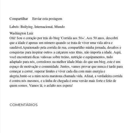
Compartilhar
Enviar esta postagem
Labels:
Bullying
Internacional
Mundo
Washington Luiz
Olá! Sou o coração por trás do blog 'Corrida aos 50+'. Aos 50 anos, descobri
que a idade é apenas um número quando se trata de viver uma vida ativa e
saudável.Apaixonado pela corrida de rua, compartilho minha jornada, desafios e
conquistas para inspirar outros a calçarem seus tênis, não importa a idade. Aqui,
você encontrará dicas valiosas sobre treino, nutrição e equipamentos, tudo
adaptado para nós, corredores na melhor idade.Mais do que um blog, este é um
espaço de motivação e comunidade. Juntos, vamos provar que nunca é tarde para
começar a correr, superar limites e viver cada dia com mais energia e
alegria.Junte-se a mim nesta maratona chamada vida. Afinal, a verdadeira corrida
é contra nós mesmos, e a linha de chegada é uma versão mais forte e feliz de
quem somos. Vamos lá, o asfalto nos espera!
COMENTÁRIOS