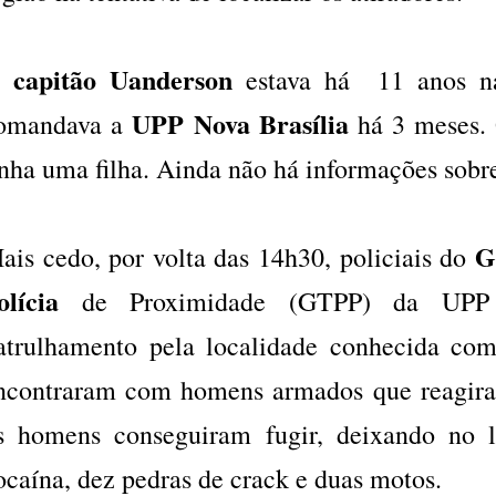
capitão Uanderson
O
estava há 11 anos na 
UPP Nova Brasília
omandava a
há 3 meses. 
inha uma filha. Ainda não há informações sobre
G
ais cedo, por volta das 14h30, policiais do
olícia
de Proximidade (GTPP) da UPP 
atrulhamento pela localidade conhecida c
ncontraram com homens armados que reagira
s homens conseguiram fugir, deixando no l
ocaína, dez pedras de crack e duas motos.