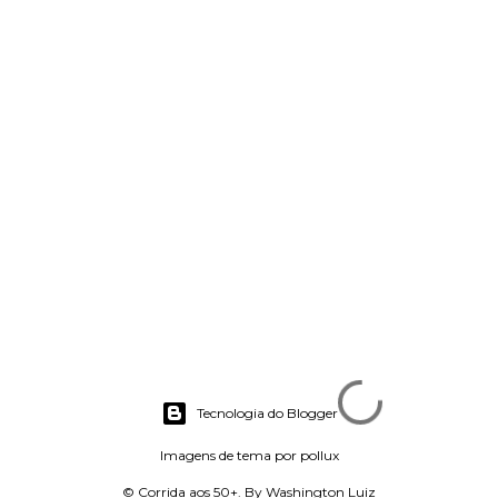
Tecnologia do Blogger
Imagens de tema por
pollux
© Corrida aos 50+. By Washington Luiz