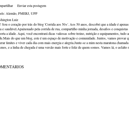
partilhar
Enviar esta postagem
els:
Alemão
PMERJ
UPP
hington Luiz
! Sou o coração por trás do blog 'Corrida aos 50+'. Aos 50 anos, descobri que a idade é apena
va e saudável.Apaixonado pela corrida de rua, compartilho minha jornada, desafios e conquistas p
orta a idade. Aqui, você encontrará dicas valiosas sobre treino, nutrição e equipamentos, tudo 
de.Mais do que um blog, este é um espaço de motivação e comunidade. Juntos, vamos provar qu
erar limites e viver cada dia com mais energia e alegria.Junte-se a mim nesta maratona chamada v
mos, e a linha de chegada é uma versão mais forte e feliz de quem somos. Vamos lá, o asfalto 
OMENTÁRIOS