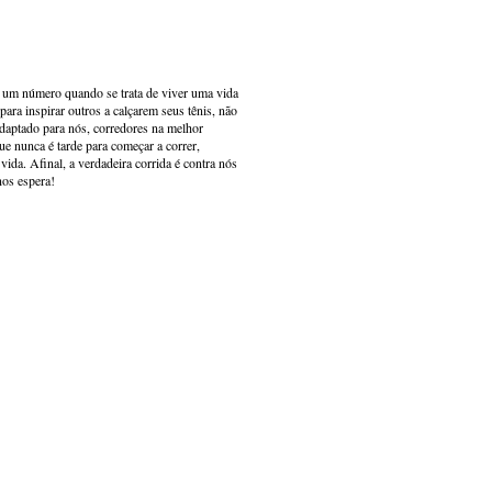
s um número quando se trata de viver uma vida
ara inspirar outros a calçarem seus tênis, não
adaptado para nós, corredores na melhor
e nunca é tarde para começar a correr,
ida. Afinal, a verdadeira corrida é contra nós
nos espera!