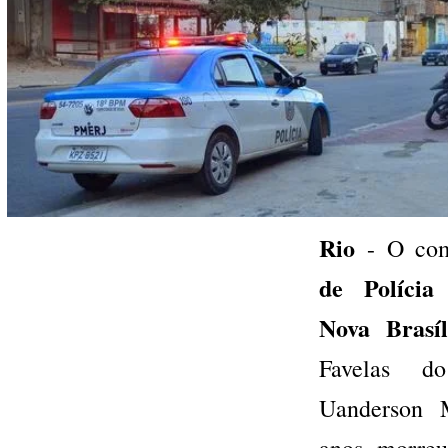
Rio
- O com
de Polícia 
Nova Brasíl
Favelas d
Uanderson 
anos, morreu