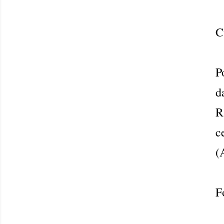
C
P
d
R
c
(
F