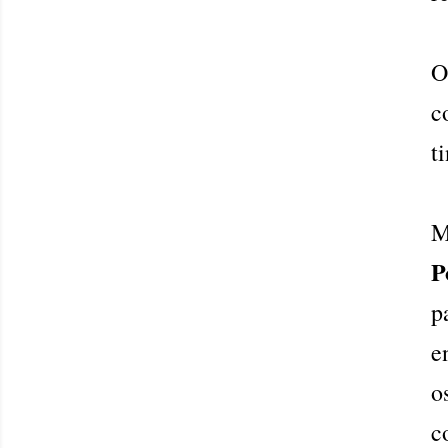
c
t
M
P
p
e
o
c