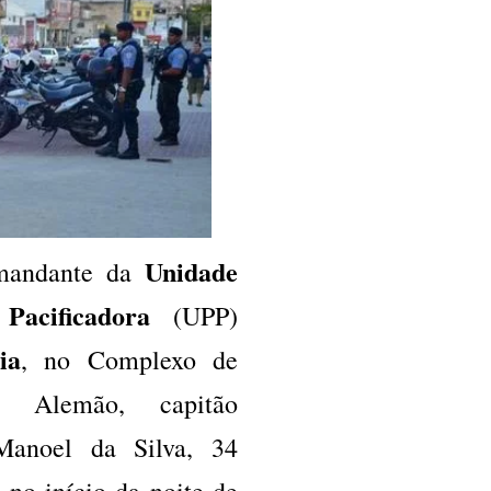
Unidade
andante da
Pacificadora
(UPP)
ia
, no Complexo de
o Alemão, capitão
Manoel da Silva, 34
 no início da noite de