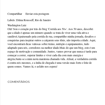
Compartilhar
Enviar esta postagem
Labels:
Dilma Rousseff
Rio de Janeiro
Washington Luiz
Olá! Sou o coração por trás do blog 'Corrida aos 50+'. Aos 50 anos, descobri
que a idade é apenas um número quando se trata de viver uma vida ativa e
saudável.Apaixonado pela corrida de rua, compartilho minha jornada, desafios e
conquistas para inspirar outros a calçarem seus tênis, não importa a idade. Aqui,
você encontrará dicas valiosas sobre treino, nutrição e equipamentos, tudo
adaptado para nós, corredores na melhor idade.Mais do que um blog, este é um
espaço de motivação e comunidade. Juntos, vamos provar que nunca é tarde para
começar a correr, superar limites e viver cada dia com mais energia e
alegria.Junte-se a mim nesta maratona chamada vida. Afinal, a verdadeira corrida
é contra nós mesmos, e a linha de chegada é uma versão mais forte e feliz de
quem somos. Vamos lá, o asfalto nos espera!
COMENTÁRIOS