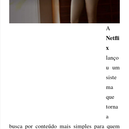
A
Netfli
x
lanço
u um
siste
ma
que
torna
a
busca por conteúdo mais simples para quem