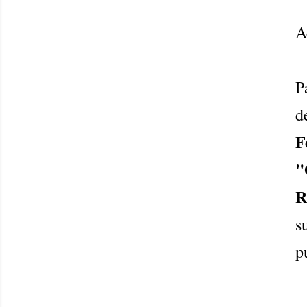
A
P
d
F
"
R
s
p