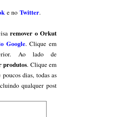
ok
Twitter
e no
.
remover o Orkut
cisa
do Google
. Clique em
rior. Ao lado de
r produtos
. Clique em
e poucos dias, todas as
cluindo qualquer post