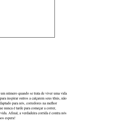
s um número quando se trata de viver uma vida
ara inspirar outros a calçarem seus tênis, não
adaptado para nós, corredores na melhor
e nunca é tarde para começar a correr,
ida. Afinal, a verdadeira corrida é contra nós
nos espera!