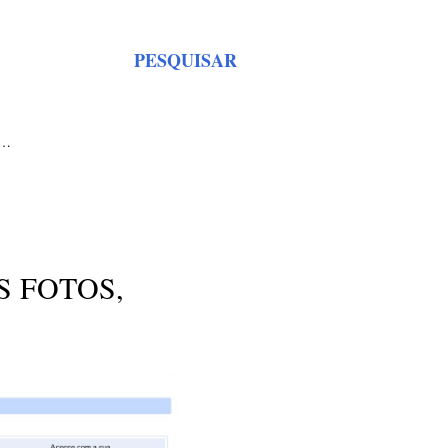
PESQUISAR
S…
S FOTOS,