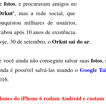
e fotos
, e procuravam amigos no
Orkut'
, mas a rede social, que
onquistou milhares de usuários,
cabou após 10 anos de existência.
Orkut sai do ar
oje, 30 de setembro, o
.
fotos
e você ainda não conseguiu salvar suas
,
Google Ta
inda é possível salvá-las usando o
016.
lones do iPhone 6 rodam Android e custa