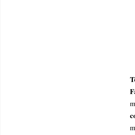
T
F
c
m