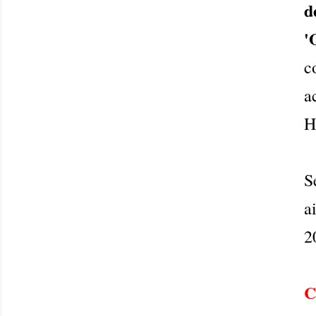
d
'
c
a
H
S
a
2
C