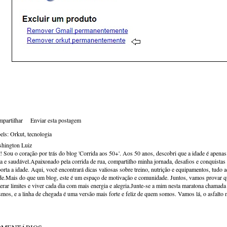
partilhar
Enviar esta postagem
els:
Orkut
tecnologia
hington Luiz
! Sou o coração por trás do blog 'Corrida aos 50+'. Aos 50 anos, descobri que a idade é apena
va e saudável.Apaixonado pela corrida de rua, compartilho minha jornada, desafios e conquistas p
orta a idade. Aqui, você encontrará dicas valiosas sobre treino, nutrição e equipamentos, tudo 
de.Mais do que um blog, este é um espaço de motivação e comunidade. Juntos, vamos provar qu
erar limites e viver cada dia com mais energia e alegria.Junte-se a mim nesta maratona chamada v
mos, e a linha de chegada é uma versão mais forte e feliz de quem somos. Vamos lá, o asfalto 