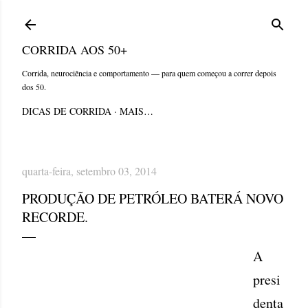
Pular para o conteúdo principal
CORRIDA AOS 50+
Corrida, neurociência e comportamento — para quem começou a correr depois
dos 50.
DICAS DE CORRIDA
MAIS…
quarta-feira, setembro 03, 2014
PRODUÇÃO DE PETRÓLEO BATERÁ NOVO
RECORDE.
A
presi
denta