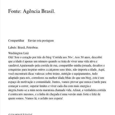
Fonte: Agência Brasil.
Compartilhar
Enviar esta postagem
Labels:
Brasil
Petrobras
Washington Luiz
Olá! Sou o coração por trás do blog 'Corrida aos 50+'. Aos 50 anos, descobri
que a idade é apenas um número quando se trata de viver uma vida ativa e
saudável.Apaixonado pela corrida de rua, compartilho minha jornada, desafios e
conquistas para inspirar outros a calçarem seus tênis, não importa a idade. Aqui,
você encontrará dicas valiosas sobre treino, nutrição e equipamentos, tudo
adaptado para nós, corredores na melhor idade.Mais do que um blog, este é um
espaço de motivação e comunidade. Juntos, vamos provar que nunca é tarde para
começar a correr, superar limites e viver cada dia com mais energia e
alegria.Junte-se a mim nesta maratona chamada vida. Afinal, a verdadeira corrida
é contra nós mesmos, e a linha de chegada é uma versão mais forte e feliz de
quem somos. Vamos lá, o asfalto nos espera!
COMENTÁRIOS