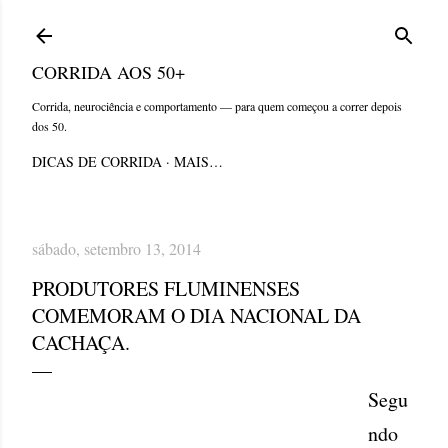
Pular para o conteúdo principal
CORRIDA AOS 50+
Corrida, neurociência e comportamento — para quem começou a correr depois
dos 50.
DICAS DE CORRIDA
MAIS…
sábado, setembro 13, 2014
PRODUTORES FLUMINENSES
COMEMORAM O DIA NACIONAL DA
CACHAÇA.
Segu
ndo