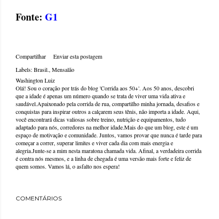
Fonte:
G1
Compartilhar
Enviar esta postagem
Labels:
Brasil.
Mensalão
Washington Luiz
Olá! Sou o coração por trás do blog 'Corrida aos 50+'. Aos 50 anos, descobri
que a idade é apenas um número quando se trata de viver uma vida ativa e
saudável.Apaixonado pela corrida de rua, compartilho minha jornada, desafios e
conquistas para inspirar outros a calçarem seus tênis, não importa a idade. Aqui,
você encontrará dicas valiosas sobre treino, nutrição e equipamentos, tudo
adaptado para nós, corredores na melhor idade.Mais do que um blog, este é um
espaço de motivação e comunidade. Juntos, vamos provar que nunca é tarde para
começar a correr, superar limites e viver cada dia com mais energia e
alegria.Junte-se a mim nesta maratona chamada vida. Afinal, a verdadeira corrida
é contra nós mesmos, e a linha de chegada é uma versão mais forte e feliz de
quem somos. Vamos lá, o asfalto nos espera!
COMENTÁRIOS