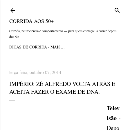
Pular para o conteúdo principal
CORRIDA AOS 50+
Corrida, neurociência e comportamento — para quem começou a correr depois
dos 50.
DICAS DE CORRIDA
MAIS…
terça-feira, outubro 07, 2014
IMPÉRIO: ZÉ ALFREDO VOLTA ATRÁS E
ACEITA FAZER O EXAME DE DNA.
Telev
isão
-
Depo