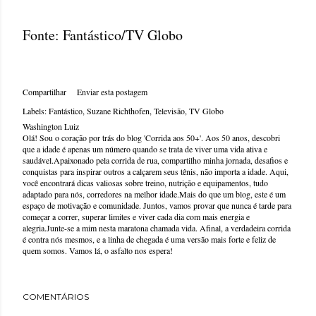
Fonte: Fantástico/TV Globo
Compartilhar
Enviar esta postagem
Labels:
Fantástico
Suzane Richthofen
Televisão
TV Globo
Washington Luiz
Olá! Sou o coração por trás do blog 'Corrida aos 50+'. Aos 50 anos, descobri
que a idade é apenas um número quando se trata de viver uma vida ativa e
saudável.Apaixonado pela corrida de rua, compartilho minha jornada, desafios e
conquistas para inspirar outros a calçarem seus tênis, não importa a idade. Aqui,
você encontrará dicas valiosas sobre treino, nutrição e equipamentos, tudo
adaptado para nós, corredores na melhor idade.Mais do que um blog, este é um
espaço de motivação e comunidade. Juntos, vamos provar que nunca é tarde para
começar a correr, superar limites e viver cada dia com mais energia e
alegria.Junte-se a mim nesta maratona chamada vida. Afinal, a verdadeira corrida
é contra nós mesmos, e a linha de chegada é uma versão mais forte e feliz de
quem somos. Vamos lá, o asfalto nos espera!
COMENTÁRIOS