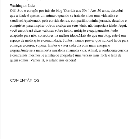
Washington Luiz
Olá! Sou o coração por trás do blog 'Corrida aos 50+'. Aos 50 anos, descobri
que a idade é apenas um número quando se trata de viver uma vida ativa e
saudável.Apaixonado pela corrida de rua, compartilho minha jornada, desafios e
conquistas para inspirar outros a calçarem seus tênis, não importa a idade. Aqui,
você encontrará dicas valiosas sobre treino, nutrição e equipamentos, tudo
adaptado para nós, corredores na melhor idade.Mais do que um blog, este é um
espaço de motivação e comunidade. Juntos, vamos provar que nunca é tarde para
começar a correr, superar limites e viver cada dia com mais energia e
alegria.Junte-se a mim nesta maratona chamada vida. Afinal, a verdadeira corrida
é contra nós mesmos, e a linha de chegada é uma versão mais forte e feliz de
quem somos. Vamos lá, o asfalto nos espera!
COMENTÁRIOS