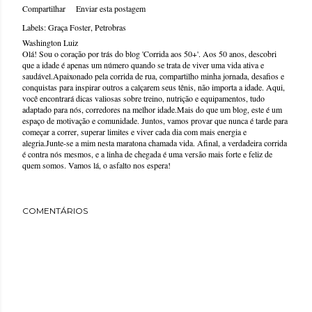
Compartilhar
Enviar esta postagem
Labels:
Graça Foster
Petrobras
Washington Luiz
Olá! Sou o coração por trás do blog 'Corrida aos 50+'. Aos 50 anos, descobri
que a idade é apenas um número quando se trata de viver uma vida ativa e
saudável.Apaixonado pela corrida de rua, compartilho minha jornada, desafios e
conquistas para inspirar outros a calçarem seus tênis, não importa a idade. Aqui,
você encontrará dicas valiosas sobre treino, nutrição e equipamentos, tudo
adaptado para nós, corredores na melhor idade.Mais do que um blog, este é um
espaço de motivação e comunidade. Juntos, vamos provar que nunca é tarde para
começar a correr, superar limites e viver cada dia com mais energia e
alegria.Junte-se a mim nesta maratona chamada vida. Afinal, a verdadeira corrida
é contra nós mesmos, e a linha de chegada é uma versão mais forte e feliz de
quem somos. Vamos lá, o asfalto nos espera!
COMENTÁRIOS