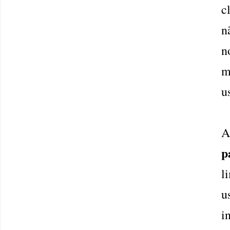
c
n
n
m
u
A
p
l
u
i