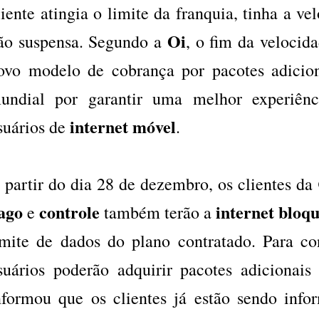
liente atingia o limite da franquia, tinha a v
Oi
ão suspensa. Segundo a
, o fim da velocid
ovo modelo de cobrança por pacotes adicio
undial por garantir uma melhor experiên
internet móvel
suários de
.
 partir do dia 28 de dezembro, os clientes da
ago
controle
internet bloq
e
também terão a
imite de dados do plano contratado. Para co
suários poderão adquirir pacotes adicionais
nformou que os clientes já estão sendo info