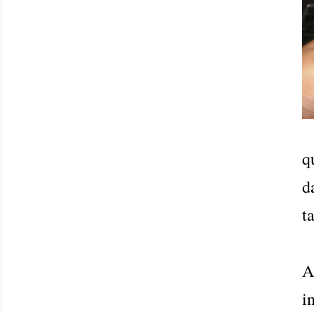
q
d
t
A
i