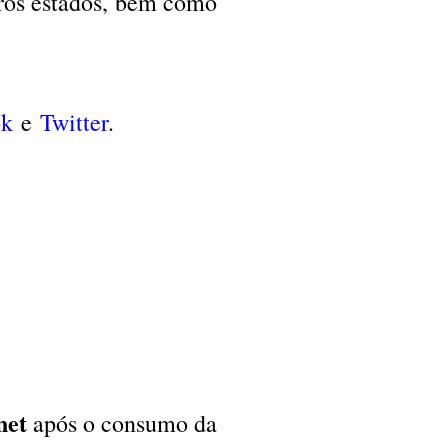
ros estados, bem como
ok
e
Twitter
.
net
após o consumo da