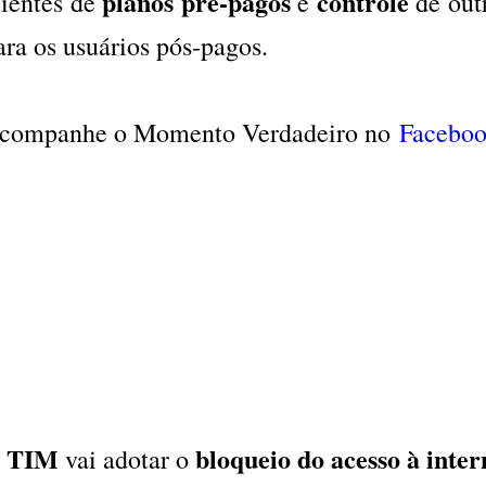
planos pré-pagos
controle
lientes de
e
de out
ara os usuários pós-pagos.
companhe o Momento Verdadeiro no
Facebo
TIM
bloqueio do acesso à inter
A
vai adotar o