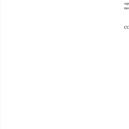
sup
mes
C