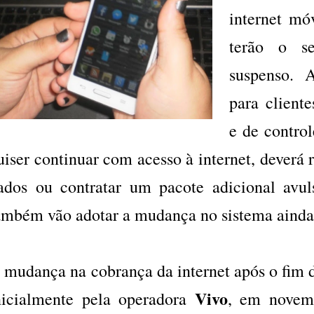
internet mó
terão o se
suspenso. 
para client
e de contro
uiser continuar com acesso à internet, deverá 
ados ou contratar um pacote adicional avul
ambém vão adotar a mudança no sistema ainda 
 mudança na cobrança da internet após o fim d
Vivo
nicialmente pela operadora
, em novem