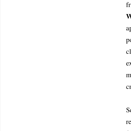
f
W
a
p
c
e
m
c
S
r