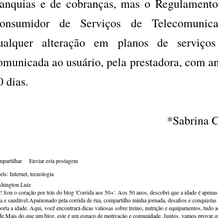
ranquias e de cobranças, mas o Regulamento
onsumidor de Serviços de Telecomunica
ualquer alteração em planos de serviços
omunicada ao usuário, pela prestadora, com a
0 dias.
*Sabrina C
partilhar
Enviar esta postagem
els:
Internet
tecnologia
hington Luiz
! Sou o coração por trás do blog 'Corrida aos 50+'. Aos 50 anos, descobri que a idade é apena
va e saudável.Apaixonado pela corrida de rua, compartilho minha jornada, desafios e conquistas p
orta a idade. Aqui, você encontrará dicas valiosas sobre treino, nutrição e equipamentos, tudo 
de.Mais do que um blog, este é um espaço de motivação e comunidade. Juntos, vamos provar qu