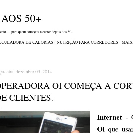
Pular para o conteúdo principal
AOS 50+
mento — para quem começou a correr depois dos 50.
LCULADORA DE CALORIAS
NUTRIÇÃO PARA CORREDORES
MAI
rça-feira, dezembro 09, 2014
OPERADORA OI COMEÇA A COR
E CLIENTES.
Internet
- C
Oi
que usar