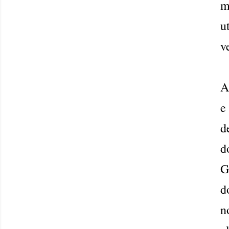
m
u
v
e
d
d
G
d
n