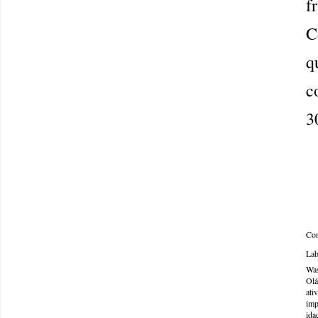
f
C
q
c
3
Com
Lab
Was
Olá
ati
imp
ida