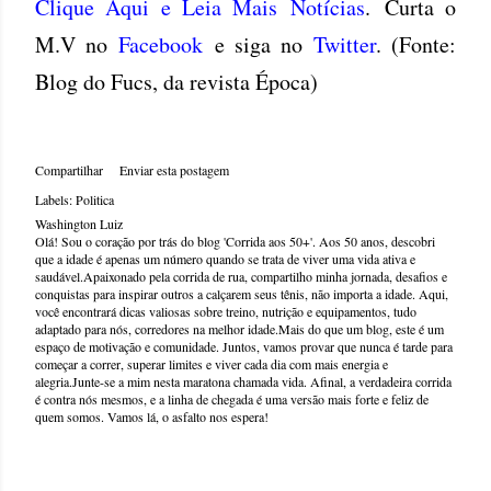
Clique Aqui e Leia Mais Notícias
. Curta o
M.V no
Facebook
e siga no
Twitter
. (Fonte:
Blog do Fucs, da revista Época)
Compartilhar
Enviar esta postagem
Labels:
Politica
Washington Luiz
Olá! Sou o coração por trás do blog 'Corrida aos 50+'. Aos 50 anos, descobri
que a idade é apenas um número quando se trata de viver uma vida ativa e
saudável.Apaixonado pela corrida de rua, compartilho minha jornada, desafios e
conquistas para inspirar outros a calçarem seus tênis, não importa a idade. Aqui,
você encontrará dicas valiosas sobre treino, nutrição e equipamentos, tudo
adaptado para nós, corredores na melhor idade.Mais do que um blog, este é um
espaço de motivação e comunidade. Juntos, vamos provar que nunca é tarde para
começar a correr, superar limites e viver cada dia com mais energia e
alegria.Junte-se a mim nesta maratona chamada vida. Afinal, a verdadeira corrida
é contra nós mesmos, e a linha de chegada é uma versão mais forte e feliz de
quem somos. Vamos lá, o asfalto nos espera!