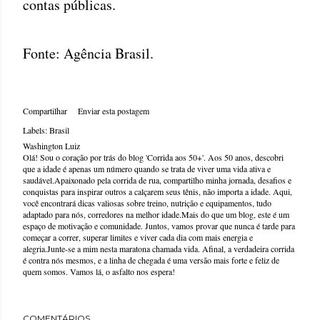
contas públicas.
Fonte: Agência Brasil.
Compartilhar
Enviar esta postagem
Labels:
Brasil
Washington Luiz
Olá! Sou o coração por trás do blog 'Corrida aos 50+'. Aos 50 anos, descobri
que a idade é apenas um número quando se trata de viver uma vida ativa e
saudável.Apaixonado pela corrida de rua, compartilho minha jornada, desafios e
conquistas para inspirar outros a calçarem seus tênis, não importa a idade. Aqui,
você encontrará dicas valiosas sobre treino, nutrição e equipamentos, tudo
adaptado para nós, corredores na melhor idade.Mais do que um blog, este é um
espaço de motivação e comunidade. Juntos, vamos provar que nunca é tarde para
começar a correr, superar limites e viver cada dia com mais energia e
alegria.Junte-se a mim nesta maratona chamada vida. Afinal, a verdadeira corrida
é contra nós mesmos, e a linha de chegada é uma versão mais forte e feliz de
quem somos. Vamos lá, o asfalto nos espera!
COMENTÁRIOS