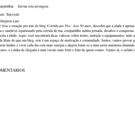
partilhar
Enviar esta postagem
els:
Televisão
hington Luiz
! Sou o coração por trás do blog 'Corrida aos 50+'. Aos 50 anos, descobri que a idade é apena
va e saudável.Apaixonado pela corrida de rua, compartilho minha jornada, desafios e conquistas p
orta a idade. Aqui, você encontrará dicas valiosas sobre treino, nutrição e equipamentos, tudo 
de.Mais do que um blog, este é um espaço de motivação e comunidade. Juntos, vamos provar qu
erar limites e viver cada dia com mais energia e alegria.Junte-se a mim nesta maratona chamada v
mos, e a linha de chegada é uma versão mais forte e feliz de quem somos. Vamos lá, o asfalto 
OMENTÁRIOS