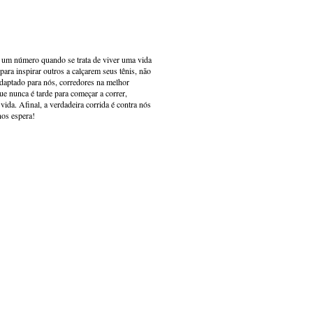
s um número quando se trata de viver uma vida
ara inspirar outros a calçarem seus tênis, não
adaptado para nós, corredores na melhor
e nunca é tarde para começar a correr,
ida. Afinal, a verdadeira corrida é contra nós
nos espera!