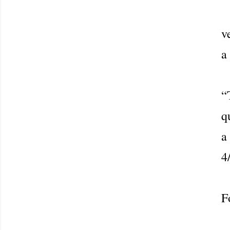
v
a
“
q
a
4
F