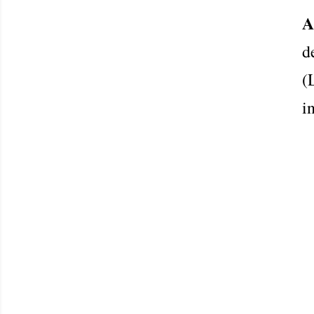
A
d
(
i