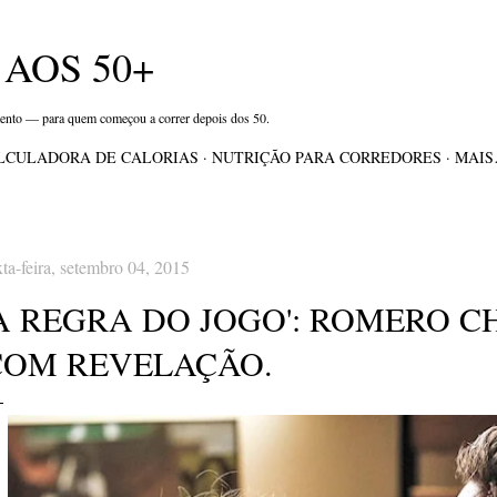
Pular para o conteúdo principal
AOS 50+
mento — para quem começou a correr depois dos 50.
LCULADORA DE CALORIAS
NUTRIÇÃO PARA CORREDORES
MAI
xta-feira, setembro 04, 2015
'A REGRA DO JOGO': ROMERO C
COM REVELAÇÃO.