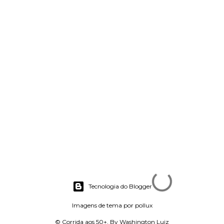
Tecnologia do Blogger
Imagens de tema por
pollux
© Corrida aos 50+. By Washington Luiz