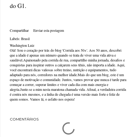
do G1.
Compartilhar
Enviar esta postagem
Labels:
Brasil
Washington Luiz
Olá! Sou o coração por trás do blog 'Corrida aos 50+'. Aos 50 anos, descobri
que a idade é apenas um número quando se trata de viver uma vida ativa e
saudável.Apaixonado pela corrida de rua, compartilho minha jornada, desafios e
conquistas para inspirar outros a calçarem seus tênis, não importa a idade. Aqui,
você encontrará dicas valiosas sobre treino, nutrição e equipamentos, tudo
adaptado para nós, corredores na melhor idade.Mais do que um blog, este é um
espaço de motivação e comunidade. Juntos, vamos provar que nunca é tarde para
começar a correr, superar limites e viver cada dia com mais energia e
alegria.Junte-se a mim nesta maratona chamada vida. Afinal, a verdadeira corrida
é contra nós mesmos, e a linha de chegada é uma versão mais forte e feliz de
quem somos. Vamos lá, o asfalto nos espera!
COMENTÁRIOS