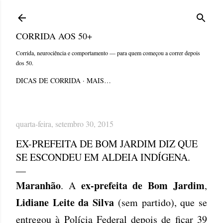
Pular para o conteúdo principal
CORRIDA AOS 50+
Corrida, neurociência e comportamento — para quem começou a correr depois
dos 50.
DICAS DE CORRIDA
MAIS…
quarta-feira, setembro 30, 2015
EX-PREFEITA DE BOM JARDIM DIZ QUE
SE ESCONDEU EM ALDEIA INDÍGENA.
Maranhão
ex-prefeita de Bom Jardim
. A
,
Lidiane Leite da Silva
(sem partido), que se
entregou à Polícia Federal depois de ficar 39