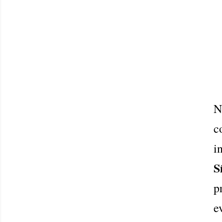
N
c
i
S
p
e