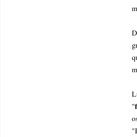
m
D
g
q
m
L
"
o
"