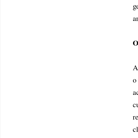
g
a
O
o
a
c
r
c