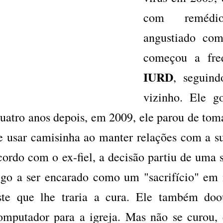
com remédi
angustiado com
começou a freq
IURD
, seguin
vizinho. Ele g
uatro anos depois, em 2009, ele parou de tom
e usar camisinha ao manter relações com a s
cordo com o ex-fiel, a decisão partiu de uma s
lgo a ser encarado como um "sacrifício" em n
ste que lhe traria a cura. Ele também do
omputador para a igreja. Mas não se curou,