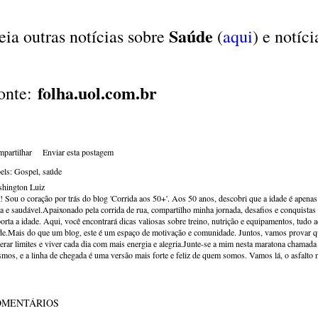
Saúde
eia outras notícias sobre
(
aqui
) e notíc
folha.uol.com.br
onte:
partilhar
Enviar esta postagem
els:
Gospel
saúde
hington Luiz
! Sou o coração por trás do blog 'Corrida aos 50+'. Aos 50 anos, descobri que a idade é apena
va e saudável.Apaixonado pela corrida de rua, compartilho minha jornada, desafios e conquistas p
orta a idade. Aqui, você encontrará dicas valiosas sobre treino, nutrição e equipamentos, tudo 
de.Mais do que um blog, este é um espaço de motivação e comunidade. Juntos, vamos provar qu
erar limites e viver cada dia com mais energia e alegria.Junte-se a mim nesta maratona chamada v
mos, e a linha de chegada é uma versão mais forte e feliz de quem somos. Vamos lá, o asfalto 
OMENTÁRIOS