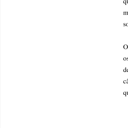
q
m
s
O
o
d
c
q