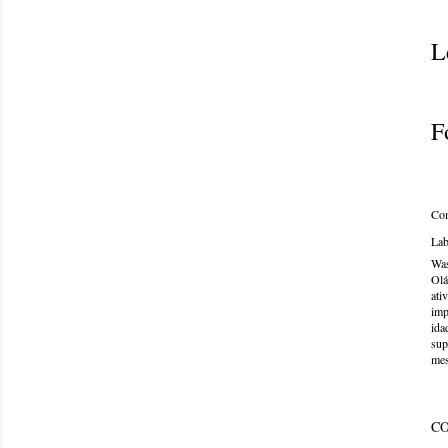
L
F
Com
Lab
Was
Olá
ati
imp
ida
sup
mes
C