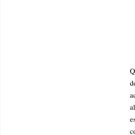
Q
d
a
a
e
c