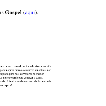
Gospel
ias
(
aqui
).
s um número quando se trata de viver uma vida
ara inspirar outros a calçarem seus tênis, não
adaptado para nós, corredores na melhor
e nunca é tarde para começar a correr,
ida. Afinal, a verdadeira corrida é contra nós
nos espera!