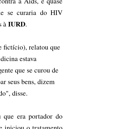
ontra a Aids, e quase
ue se curaria do HIV
IURD
s à
.
fictício), relatou que
dicina estava
gente que se curou de
ar seus bens, dizem
o", disse.
u que era portador do
e iniciou o tratamento