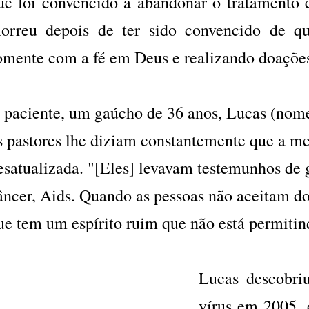
ue foi convencido a abandonar o tratamento c
orreu depois de ter sido convencido de q
omente com a fé em Deus e realizando doaçõe
 paciente, um gaúcho de 36 anos, Lucas (nome 
s pastores lhe diziam constantemente que a me
esatualizada. "[Eles] levavam testemunhos de 
âncer, Aids. Quando as pessoas não aceitam do
ue tem um espírito ruim que não está permitind
Lucas descobri
vírus em 2005, 