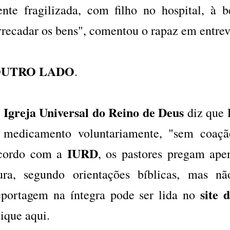
ente fragilizada, com filho no hospital, à b
rrecadar os bens", comentou o rapaz em entrev
UTRO LADO
.
Igreja Universal do Reino de Deus
A
diz que 
 medicamento voluntariamente, "sem coaç
IURD
cordo com a
, os pastores pregam ape
ura, segundo orientações bíblicas, mas 
site 
eportagem na íntegra pode ser lida no
lique aqui
.