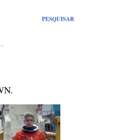
PESQUISAR
S…
WN.