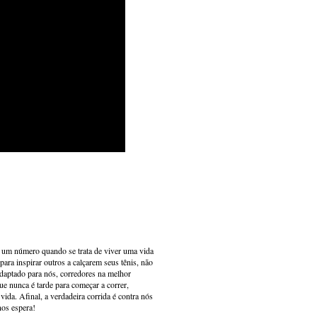
s um número quando se trata de viver uma vida
ara inspirar outros a calçarem seus tênis, não
adaptado para nós, corredores na melhor
e nunca é tarde para começar a correr,
ida. Afinal, a verdadeira corrida é contra nós
nos espera!