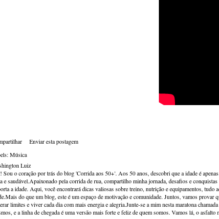
partilhar
Enviar esta postagem
els:
Música
hington Luiz
! Sou o coração por trás do blog 'Corrida aos 50+'. Aos 50 anos, descobri que a idade é apena
va e saudável.Apaixonado pela corrida de rua, compartilho minha jornada, desafios e conquistas p
orta a idade. Aqui, você encontrará dicas valiosas sobre treino, nutrição e equipamentos, tudo 
de.Mais do que um blog, este é um espaço de motivação e comunidade. Juntos, vamos provar qu
erar limites e viver cada dia com mais energia e alegria.Junte-se a mim nesta maratona chamada v
mos, e a linha de chegada é uma versão mais forte e feliz de quem somos. Vamos lá, o asfalto 