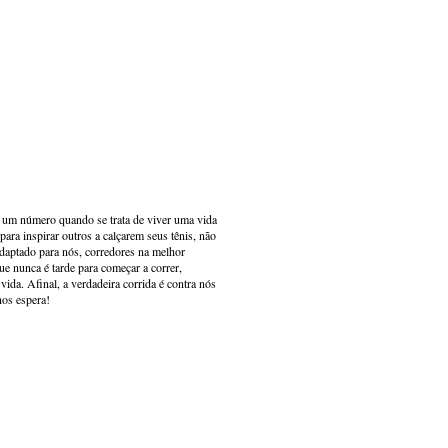
s um número quando se trata de viver uma vida
ara inspirar outros a calçarem seus tênis, não
adaptado para nós, corredores na melhor
e nunca é tarde para começar a correr,
ida. Afinal, a verdadeira corrida é contra nós
nos espera!