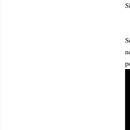
S
S
n
p