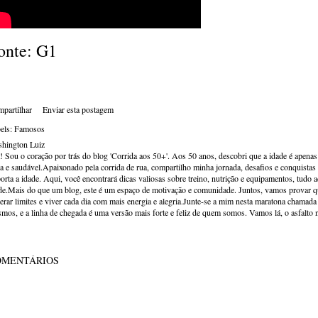
onte: G1
partilhar
Enviar esta postagem
els:
Famosos
hington Luiz
! Sou o coração por trás do blog 'Corrida aos 50+'. Aos 50 anos, descobri que a idade é apena
va e saudável.Apaixonado pela corrida de rua, compartilho minha jornada, desafios e conquistas p
orta a idade. Aqui, você encontrará dicas valiosas sobre treino, nutrição e equipamentos, tudo 
de.Mais do que um blog, este é um espaço de motivação e comunidade. Juntos, vamos provar qu
erar limites e viver cada dia com mais energia e alegria.Junte-se a mim nesta maratona chamada v
mos, e a linha de chegada é uma versão mais forte e feliz de quem somos. Vamos lá, o asfalto 
OMENTÁRIOS