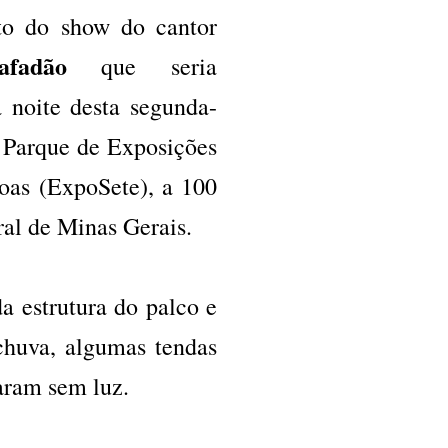
to do show do cantor
fadão
que seria
a noite desta segunda-
o Parque de Exposições
oas (ExpoSete), a 100
ral de Minas Gerais.
a estrutura do palco e
chuva, algumas tendas
aram sem luz.