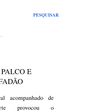
PESQUISAR
S…
 PALCO E
FADÃO
al acompanhado de
orte provocou o