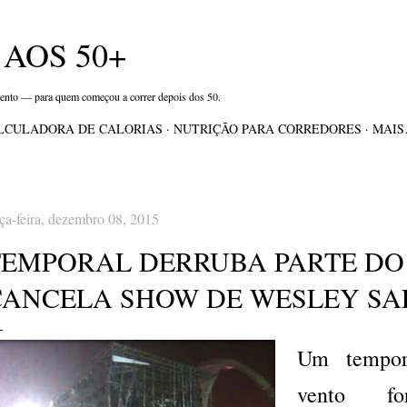
Pular para o conteúdo principal
AOS 50+
mento — para quem começou a correr depois dos 50.
LCULADORA DE CALORIAS
NUTRIÇÃO PARA CORREDORES
MAI
rça-feira, dezembro 08, 2015
TEMPORAL DERRUBA PARTE DO
CANCELA SHOW DE WESLEY SA
Um tempor
vento f