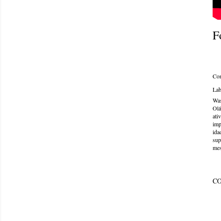
F
Com
Lab
Was
Olá
ati
imp
ida
sup
mes
C