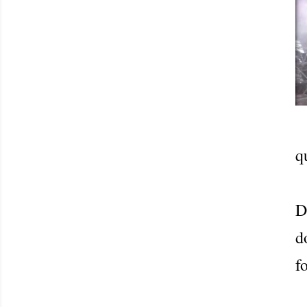
q
D
d
f