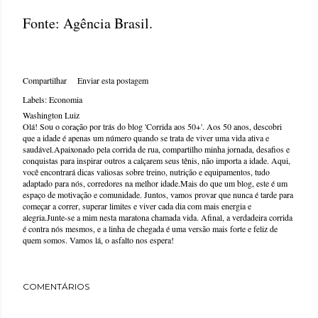
Fonte: Agência Brasil.
Compartilhar
Enviar esta postagem
Labels:
Economia
Washington Luiz
Olá! Sou o coração por trás do blog 'Corrida aos 50+'. Aos 50 anos, descobri
que a idade é apenas um número quando se trata de viver uma vida ativa e
saudável.Apaixonado pela corrida de rua, compartilho minha jornada, desafios e
conquistas para inspirar outros a calçarem seus tênis, não importa a idade. Aqui,
você encontrará dicas valiosas sobre treino, nutrição e equipamentos, tudo
adaptado para nós, corredores na melhor idade.Mais do que um blog, este é um
espaço de motivação e comunidade. Juntos, vamos provar que nunca é tarde para
começar a correr, superar limites e viver cada dia com mais energia e
alegria.Junte-se a mim nesta maratona chamada vida. Afinal, a verdadeira corrida
é contra nós mesmos, e a linha de chegada é uma versão mais forte e feliz de
quem somos. Vamos lá, o asfalto nos espera!
COMENTÁRIOS