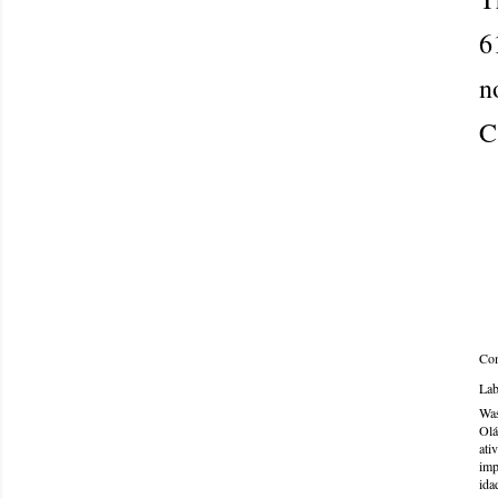
6
C
Com
Lab
Was
Olá
ati
imp
ida