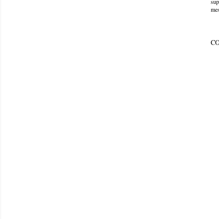
sup
mes
C