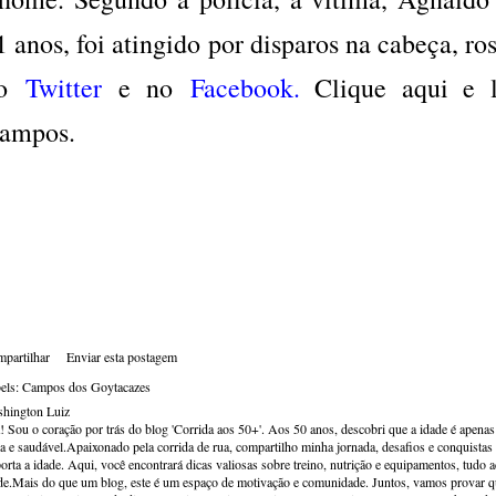
1 anos, foi atingido por disparos na cabeça, ro
no
Twitter
e no
Facebook
.
Clique aqui e l
ampos.
partilhar
Enviar esta postagem
els:
Campos dos Goytacazes
hington Luiz
! Sou o coração por trás do blog 'Corrida aos 50+'. Aos 50 anos, descobri que a idade é apena
va e saudável.Apaixonado pela corrida de rua, compartilho minha jornada, desafios e conquistas p
orta a idade. Aqui, você encontrará dicas valiosas sobre treino, nutrição e equipamentos, tudo 
de.Mais do que um blog, este é um espaço de motivação e comunidade. Juntos, vamos provar qu