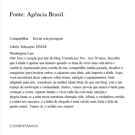
Fonte: Agência Brasil.
Compartilhar
Enviar esta postagem
Labels:
Educação
ENEM
Washington Luiz
Olá! Sou o coração por trás do blog 'Corrida aos 50+'. Aos 50 anos, descobri
que a idade é apenas um número quando se trata de viver uma vida ativa e
saudável.Apaixonado pela corrida de rua, compartilho minha jornada, desafios e
conquistas para inspirar outros a calçarem seus tênis, não importa a idade. Aqui,
você encontrará dicas valiosas sobre treino, nutrição e equipamentos, tudo
adaptado para nós, corredores na melhor idade.Mais do que um blog, este é um
espaço de motivação e comunidade. Juntos, vamos provar que nunca é tarde para
começar a correr, superar limites e viver cada dia com mais energia e
alegria.Junte-se a mim nesta maratona chamada vida. Afinal, a verdadeira corrida
é contra nós mesmos, e a linha de chegada é uma versão mais forte e feliz de
quem somos. Vamos lá, o asfalto nos espera!
COMENTÁRIOS