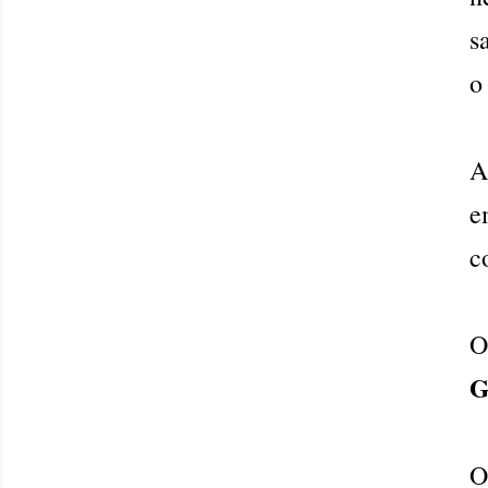
s
o
e
c
O
G
O