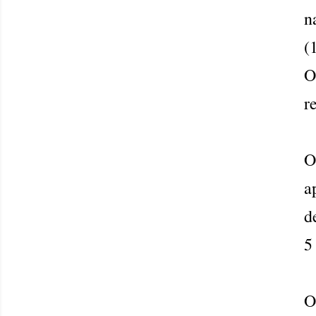
n
(
O
r
O
a
d
5
O