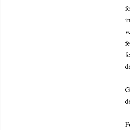
f
i
v
f
f
d
G
d
F