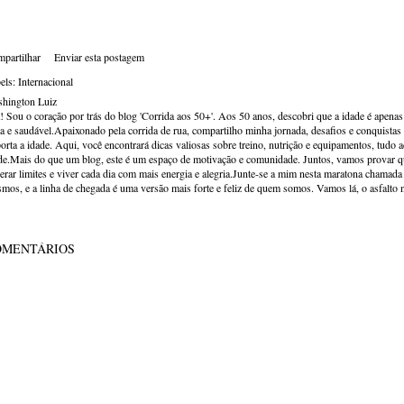
partilhar
Enviar esta postagem
els:
Internacional
hington Luiz
! Sou o coração por trás do blog 'Corrida aos 50+'. Aos 50 anos, descobri que a idade é apena
va e saudável.Apaixonado pela corrida de rua, compartilho minha jornada, desafios e conquistas p
orta a idade. Aqui, você encontrará dicas valiosas sobre treino, nutrição e equipamentos, tudo 
de.Mais do que um blog, este é um espaço de motivação e comunidade. Juntos, vamos provar qu
erar limites e viver cada dia com mais energia e alegria.Junte-se a mim nesta maratona chamada v
mos, e a linha de chegada é uma versão mais forte e feliz de quem somos. Vamos lá, o asfalto 
OMENTÁRIOS