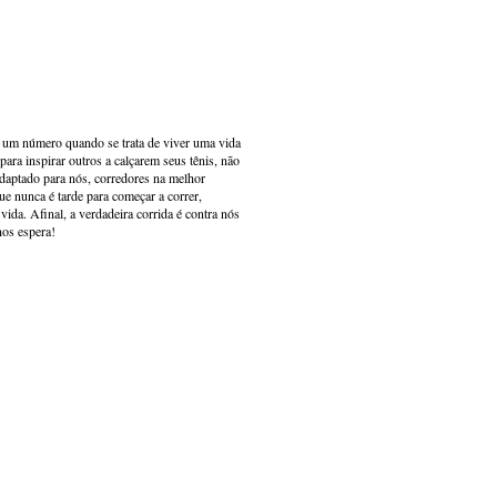
s um número quando se trata de viver uma vida
ara inspirar outros a calçarem seus tênis, não
adaptado para nós, corredores na melhor
e nunca é tarde para começar a correr,
ida. Afinal, a verdadeira corrida é contra nós
nos espera!