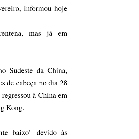
ereiro, informou hoje
arentena, mas já em
no Sudeste da China,
es de cabeça no dia 28
e regressou à China em
ong Kong.
nte baixo" devido às