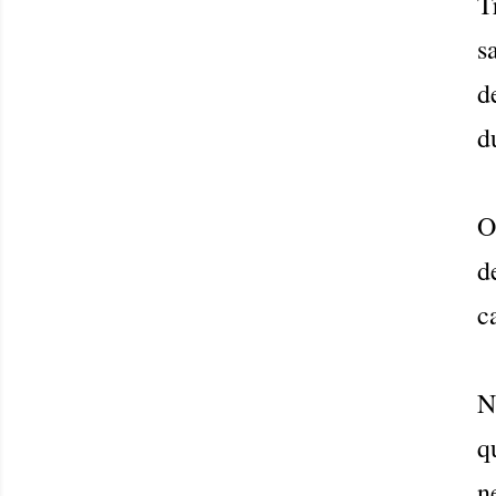
T
s
d
d
O
d
c
N
q
n