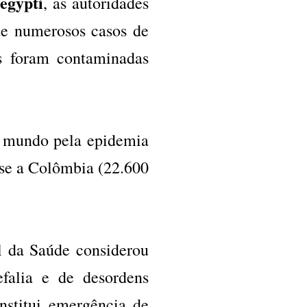
egypti
, as autoridades
de numerosos casos de
s foram contaminadas
o mundo pela epidemia
-se a Colômbia (22.600
l da Saúde considerou
falia e de desordens
nstitui emergência de