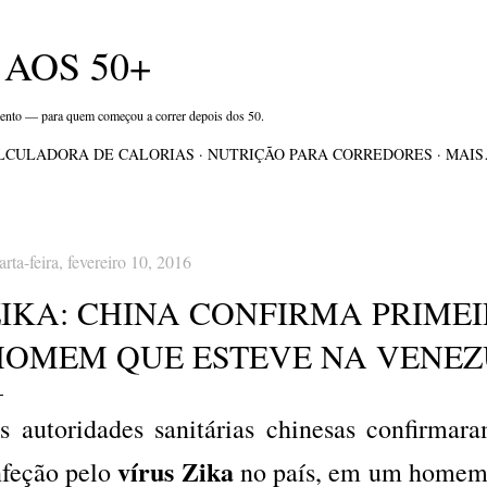
Pular para o conteúdo principal
AOS 50+
mento — para quem começou a correr depois dos 50.
LCULADORA DE CALORIAS
NUTRIÇÃO PARA CORREDORES
MAI
arta-feira, fevereiro 10, 2016
ZIKA: CHINA CONFIRMA PRIME
HOMEM QUE ESTEVE NA VENEZ
s autoridades sanitárias chinesas confirmar
vírus Zika
nfeção pelo
no país, em um homem 