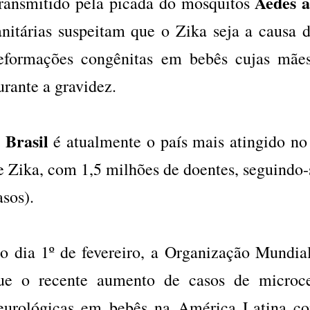
Aedes a
ransmitido pela picada do mosquitos
anitárias suspeitam que o Zika seja a causa 
eformações congênitas em bebês cujas mãe
urante a gravidez.
Brasil
é atualmente o país mais atingido n
e Zika, com 1,5 milhões de doentes, seguindo
asos).
o dia 1º de fevereiro, a Organização Mundia
ue o recente aumento de casos de microce
eurológicas em bebês na América Latina co