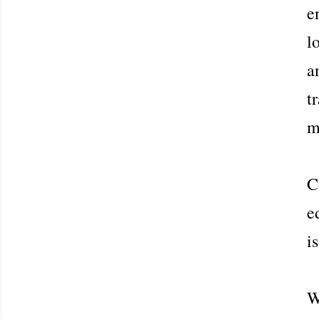
e
l
a
t
m
C
e
i
W