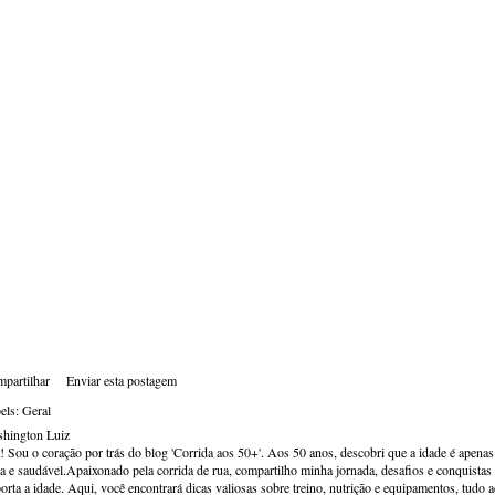
partilhar
Enviar esta postagem
els:
Geral
hington Luiz
! Sou o coração por trás do blog 'Corrida aos 50+'. Aos 50 anos, descobri que a idade é apena
va e saudável.Apaixonado pela corrida de rua, compartilho minha jornada, desafios e conquistas p
orta a idade. Aqui, você encontrará dicas valiosas sobre treino, nutrição e equipamentos, tudo 