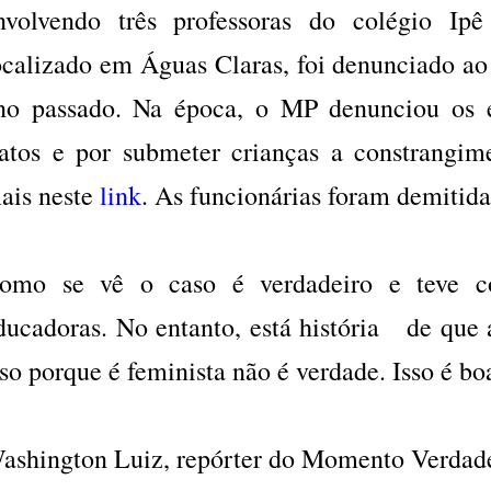
nvolvendo três professoras do colégio Ipê
ocalizado em Águas Claras, foi denunciado ao
no passado. Na época, o MP denunciou os 
ratos e por submeter crianças a constrangi
ais neste
link
. As funcionárias foram demitid
omo se vê o caso é verdadeiro e teve co
ducadoras. No entanto, está história de que a 
sso porque é feminista não é verdade. Isso é b
ashington Luiz, repórter do Momento Verdade