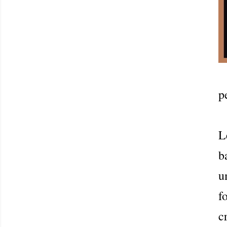
p
L
b
u
f
c