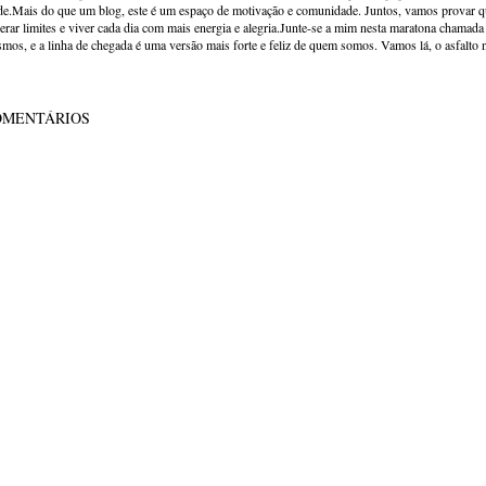
de.Mais do que um blog, este é um espaço de motivação e comunidade. Juntos, vamos provar qu
erar limites e viver cada dia com mais energia e alegria.Junte-se a mim nesta maratona chamada v
mos, e a linha de chegada é uma versão mais forte e feliz de quem somos. Vamos lá, o asfalto 
OMENTÁRIOS