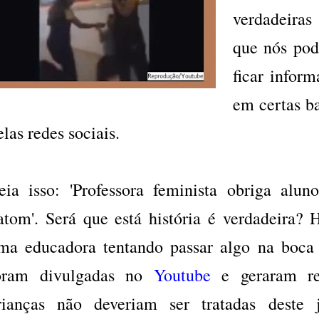
verdadeiras 
que nós pod
ficar inform
em certas b
elas redes sociais.
eia isso: 'Professora feminista obriga alu
atom'. Será que está história é verdadeira?
ma educadora tentando passar algo na boca
oram divulgadas no
Youtube
e geraram rev
rianças não deveriam ser tratadas deste 