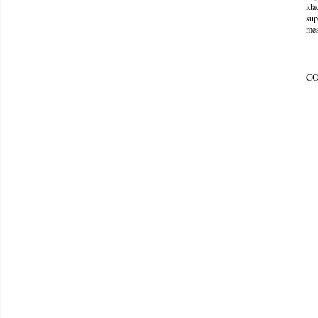
ida
sup
mes
C