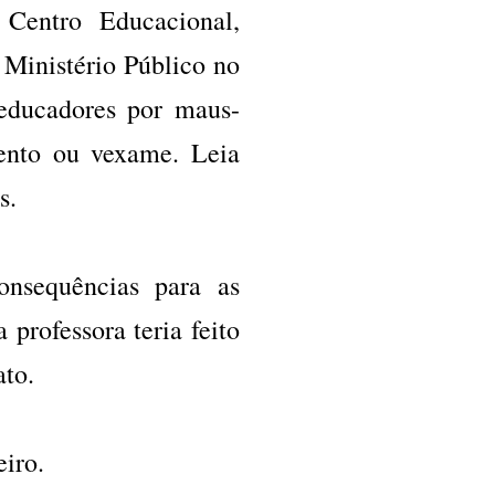
 Centro Educacional,
 Ministério Público no
educadores por maus-
mento ou vexame. Leia
as.
nsequências para as
professora teria feito
oato.
iro.