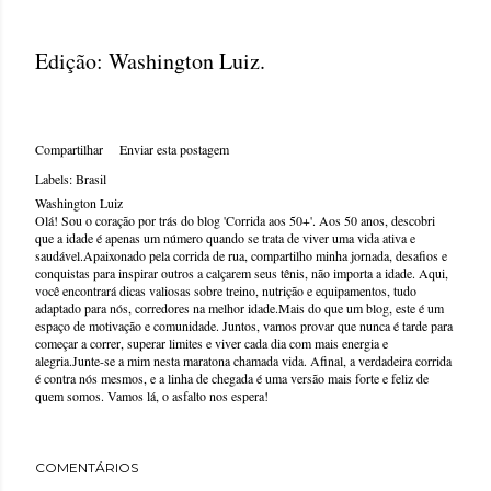
Edição: Washington Luiz.
Compartilhar
Enviar esta postagem
Labels:
Brasil
Washington Luiz
Olá! Sou o coração por trás do blog 'Corrida aos 50+'. Aos 50 anos, descobri
que a idade é apenas um número quando se trata de viver uma vida ativa e
saudável.Apaixonado pela corrida de rua, compartilho minha jornada, desafios e
conquistas para inspirar outros a calçarem seus tênis, não importa a idade. Aqui,
você encontrará dicas valiosas sobre treino, nutrição e equipamentos, tudo
adaptado para nós, corredores na melhor idade.Mais do que um blog, este é um
espaço de motivação e comunidade. Juntos, vamos provar que nunca é tarde para
começar a correr, superar limites e viver cada dia com mais energia e
alegria.Junte-se a mim nesta maratona chamada vida. Afinal, a verdadeira corrida
é contra nós mesmos, e a linha de chegada é uma versão mais forte e feliz de
quem somos. Vamos lá, o asfalto nos espera!
COMENTÁRIOS